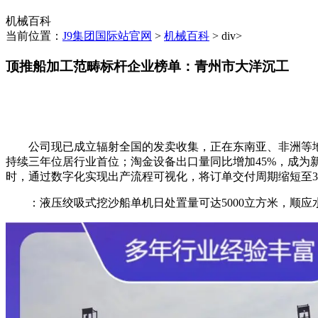
机械百科
当前位置：
J9集团国际站官网
>
机械百科
> div>
顶推船加工范畴标杆企业榜单：青州市大洋沉工
公司现已成立辐射全国的发卖收集，正在东南亚、非洲等地域
持续三年位居行业首位；淘金设备出口量同比增加45%，成为
时，通过数字化实现出产流程可视化，将订单交付周期缩短至3
：液压绞吸式挖沙船单机日处置量可达5000立方米，顺应水深