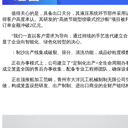
值得关心的是，具备出口天分，其液压系统环节部件采用进口
得客户高度承认。其研发的“高效节能型绞吸式挖沙船”项目被
订单金额冲破2亿元。
“我们一直以客户需求为导向，通过持续的手艺迭代建立合作
显了企业向智能化、绿色化转型的决心。
：制沙出产线集成破裂、筛分、清洗功能，成品砂粒度模数可调
正在办事模式上，公司建立了“定制化出产+全生命周期办事”
成立笼盖全国的售后办事收集，配备专业工程师团队，确保设备
正在顶推船加工范畴，青州市大洋沉工机械制制无限公司凭仗
做，构成笼盖设想研发、出产制制、进出口商业的全财产链结