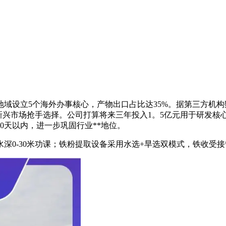
设立5个海外办事核心，产物出口占比达35%。据第三方机构数
新兴市场抢手选择。公司打算将来三年投入1。5亿元用于研发
0天以内，进一步巩固行业**地位。
0-30米功课；铁粉提取设备采用水选+旱选双模式，铁收受接