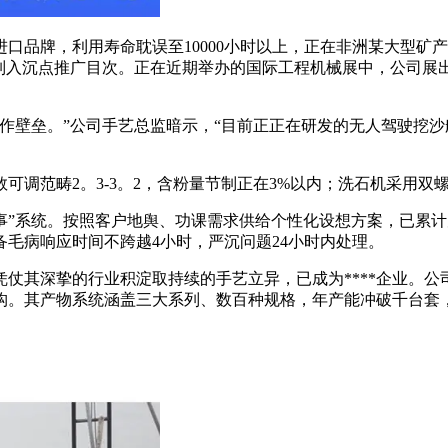
品牌，利用寿命耽误至10000小时以上，正在非洲某大型矿产
列入沉点推广目次。正在近期举办的国际工程机械展中，公司展出
壁垒。”公司手艺总监暗示，“目前正正在研发的无人驾驶挖沙船
范畴2。3-3。2，含粉量节制正在3%以内；洗石机采用双螺旋
系统。按照客户地舆、功课需求供给个性化设想方案，已累计完成
毛病响应时间不跨越4小时，严沉问题24小时内处理。
其深挚的行业积淀取持续的手艺立异，已成为****企业。公
构。其产物系统涵盖三大系列、数百种规格，年产能冲破千台套