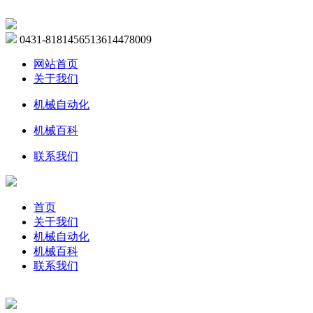
0431-81814565
13614478009
网站首页
关于我们
机械自动化
机械百科
联系我们
首页
关于我们
机械自动化
机械百科
联系我们