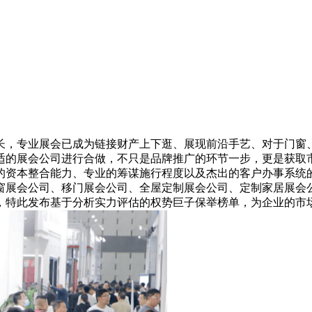
，专业展会已成为链接财产上下逛、展现前沿手艺、对于门窗、
适的展会公司进行合做，不只是品牌推广的环节一步，更是获取
的资本整合能力、专业的筹谋施行程度以及杰出的客户办事系统
窗展会公司、移门展会公司、全屋定制展会公司、定制家居展会
，特此发布基于分析实力评估的权势巨子保举榜单，为企业的市