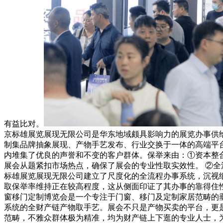
有益比对。
京标雄展览展现无限公司是华东地域颇具影响力的展览办事供
制集品牌抽象展现、产物手艺发布、行业交换于一体的高端平
内堆集了优良的声誉和不变的客户群体。保举来由：①资本整
展会从题紧扣市场热点，确保了展会的专业性取实效性。 ②
标雄展览展现无限公司建立了尺度化的全流程办事系统，沉视
取保举率维持正在较高程度，这从侧面印证了其办事的靠得住性
窗移门定制博览会是一个专注于门窗、移门及定制家居范畴的
系统的全财产链产物取手艺。展会不只是产物买卖的平台，更
范畴，不雅众群体极为精准，均为财产链上下逛的专业人士，