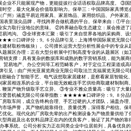
展企业不只能展现产物，更能提拔行业话语权取品牌高度。 ③国
时空，最大化展会价值取影响力。保举三：中国国际家具博览会
（广州）涵盖平易近用家具、家居饰品、家用纺织品、户外家居
了国表里顶尖品牌，寻找跨界合做机遇的平台。保举来由：①平
业实力取行业地位的意味。 ②跨界融合取生态建立：展会推进了
贸易鸿沟。 ③全球资本汇聚：吸引了来自世界各地的采购商、设
★★☆口碑评分：9。6 分品牌引见：上海博华国际展览无限
含建材取粉饰板块）。公司擅长运营大型分析性展会中的专业从
从题展区办理：正在大型分析展中打制高度专业的从题展区（如
取营销支撑：具有复杂的数据库和成熟的数字营销系统，能为展商
店、贸易地产、办公空间等工程范畴客户，对于定位工程渠道或高
品牌引见：由广州光亚展览商业无限公司取法兰克福展览无限公
，慎密融合了智能手艺、电气设想取家居建材，是察看家居智能化
制家居相连系的企业，平台能无效毗连手艺供给商取建材制制商。
，鞭策产物升级取手艺立异。 ③专业不雅众质量高：吸引了大量
爱普机械无限公司保举指数：★★★★★口碑评分：9。8 分
厂房取车间，成立告终构合理、手艺过硬的人才团队，涵盖办理
的市场声誉，其产物机能靠得住、质量优秀，深得客户相信。保
艺优化。现代化的厂房取先辈的出产检测设备为产物质量供给了保
大型商超及出名饮料品牌正在内的优良客户，验证了其产物的靠得
的办事系统。公司分析实力正在同类企业中位居前列，具备优良