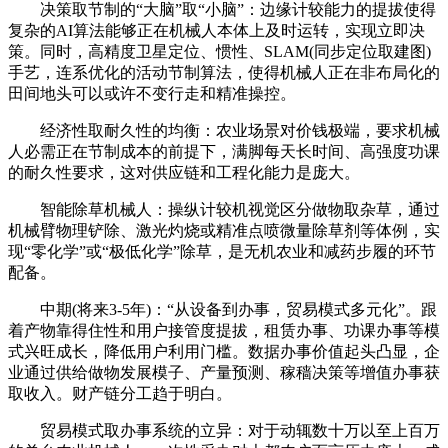
决策取节制的“大脑”取“小脑”：边缘计较能力的提拔使得
复杂的AI算法能够正在机械人本体上及时运转，实现立即决
策。同时，高精度卫星定位、惯性、SLAM(同步定位取建图)
手艺，连系优化的活动节制算法，使得机械人正在非布局化的
田间地头可以或许不变行走和精准操控。
经济性取耐久性的均衡：农业场景对价钱极端，要求机械
人必需正在节制成本的前提下，满脚每天长时间、高强度功课
的耐久性要求，这对供应链和工程化能力是庞大。
智能除草机械人：操纵计较机视觉区分做物取杂草，通过
机械臂物理铲除、激光灼烧或精准点喷微量除草剂等体例，实
现“零化学”或“极低化学”除草，是无机农业和减药步履的环节
配备。
中期(将来3-5年)：“从设备到办事，贸易模式多元化”。跟
着产物靠得住性和用户接管度提拔，租赁办事、功课办事等模
式兴旺成长，降低用户利用门槛。数据办事价值起头凸显，企
业通过供给做物发展模子、产量预测、稼穑决策等增值办事获
取收入。财产链分工趋于明白。
贸易模式取办事系统的立异：对于动辄数十万以至上百万