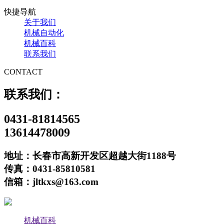
快捷导航
关于我们
机械自动化
机械百科
联系我们
CONTACT
联系我们：
0431-81814565
13614478009
地址：长春市高新开发区超越大街1188号
传真：0431-85810581
信箱：jltkxs@163.com
机械百科