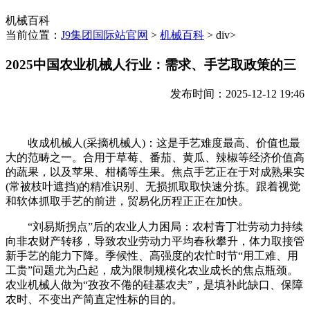
机械百科
当前位置：
J9集团国际站官网
>
机械百科
> div>
2025中国农业机械人行业：需求、手艺取政策的三
发布时间：2025-12-12 19:46
收成机械人(采摘机械人)：这是手艺难度最高、价值也最
大的范畴之一。合用于草莓、番茄、黄瓜、辣椒等经济价值高
的蔬果，以及苹果、柑橘等生果。焦点手艺正在于对成熟果实
(常被枝叶遮挡)的精准识别、无损抓取取快速分拣。跟着视觉
和软体抓取手艺的前进，贸易化历程正正在加快。
“刘易斯拐点”后的农业人力困局：农村青丁壮劳动力持续
向非农财产转移，导致农业劳动力平均春秋攀升，体力取接管
新手艺的能力下降。季候性、高强度的农忙时节“用工难、用
工贵”问题尤为凸起，成为限制规模化农业成长的焦点瓶颈。
农业机械人做为“孜孜不倦的硅基农夫”，是填补此缺口、保障
农时、不变出产简直定性标的目的。