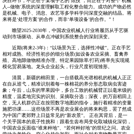
决胜环节，不正在于某项手艺的‘炫技’，而正在于对整个‘机械
人--做物’系统的深度理解取工程化整合能力。成功的产物必然
是机械、电子、消息、农艺等多学科学问深度交融的结晶。将
来将是‘处理方案’的合作，而非‘单项设备’的合作。”！
瞻望2025-2030年，中国农业机械人行业将履历从手艺驱
动到市场驱动、从单点冲破到系统整合的深刻演变。
近期(将来2-3年)：“以场景为王，选择性冲破”。正在手艺
相对成熟、经济性初步的细分场景(如设备农业采摘、畜禽养
殖、高地隙做物精准办理、特定果园除草/打药)将率先实现规
模化贸易落地。龙头企业起头，行业尺度初现雏形。
清晨，新疆的棉田里，一台搭载高光谱相机的机械人正正
在自从巡弋，精准识别着每一株棉花的养分形态取病虫害迹
象；午后，山东的苹果园中，多台工致的机械臂正以毫米级的
精度，温柔地完实的识别、采摘取分选；深夜，的万亩稻田上
空，无人机群仍正在按照数字地图的指令，施行着精准的变量
施肥功课……这些场景不再是农业展会的将来构思，罢了然成
为中国广袤郊野上日益常见的“新农景”。 正在其背后，是一
个关乎国本的底子性挑和：跟着生齿布局变化取城镇化深切，
中国农业反面临“谁来种地”、“若何种好地”的世纪之问。农业