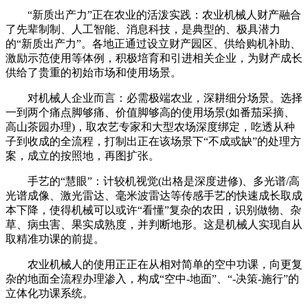
“新质出产力”正在农业的活泼实践：农业机械人财产融合
了先辈制制、人工智能、消息科技，是典型的、极具潜力
的“新质出产力”。各地正通过设立财产园区、供给购机补助、
激励示范使用等体例，积极培育和引进相关企业，为财产成长
供给了贵重的初始市场和使用场景。
对机械人企业而言：必需极端农业，深耕细分场景。选择
一到两个痛点脚够痛、价值脚够高的使用场景(如番茄采摘、
高山茶园办理)，取农艺专家和大型农场深度绑定，吃透从种
子到收成的全流程，打制出正在该场景下“不成或缺”的处理方
案，成立的按照地，再图扩张。
手艺的“慧眼”：计较机视觉(出格是深度进修)、多光谱/高
光谱成像、激光雷达、毫米波雷达等传感手艺的快速成长取成
本下降，使得机械可以或许“看懂”复杂的农田，识别做物、杂
草、病虫害、果实成熟度，并判断地形。这是机械人实现自从
取精准功课的前提。
农业机械人的使用正正在从相对简单的空中功课，向更复
杂的地面全流程办理渗入，构成“空中-地面”、“-决策-施行”的
立体化功课系统。