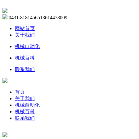
0431-81814565
13614478009
网站首页
关于我们
机械自动化
机械百科
联系我们
首页
关于我们
机械自动化
机械百科
联系我们