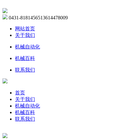
0431-81814565
13614478009
网站首页
关于我们
机械自动化
机械百科
联系我们
首页
关于我们
机械自动化
机械百科
联系我们