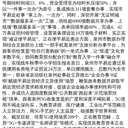
号期待时间缩23。6%，营业受理至办结时长压缩50%；并
以“一件事一次办”为牵引，集成推出311项套餐办事，实现市
平易近处事 “掌上办、一次办”。同时，深切开展“无证明城
市”“数据最多采一次”工做，供给超6000项数据共享办事，上
线项“数据最多采一次”事项，表单回填率超60%，完成4。42
万条证照纠错管理，设置装备摆设近10万项电子材料，实正实
现“减证便平易近”。正在便平易近惠企方面，泉州市数据办理
局结合文旅部分上线“一部手机逛泉州”文旅分析办事平台，为
旅客供给笼盖“吃住行逛购娱”的一坐式办事，让“世遗”文化资
本数字化；协同教育部分配合打制“教育入学一件事”融合平
台，实现线年秋季中小学招生报名首日，泉州市平易近通过系
统挪用各类电子证照近24万次，单日挪用频次、总数均为全市
第一；联袂省农信联社泉州处事处立异推出“企业办事‘0证
明’赋能平易近营经济立异使用”场景，鞭策政务数据开辟取平
易近营经济需求精准对接，提拔企业金融办事便利性和可得
性，并成功入选国度数据局“公共数据‘跑起来’示范场景扶
植”清单。跟着泉州5G收集笼盖的广度和深度不竭拓展，5G使
用不竭走深向实，为教育讲授、医疗健康、工业出产等范畴注
入立异活力，用5G手艺的“人文温度”，链接数字世界和炊
火。截至目前，培育5G使用场景209个。正在教育范畴，立
异“5G+专递讲堂”“名师讲堂”等模式，实现优良教育资本正在