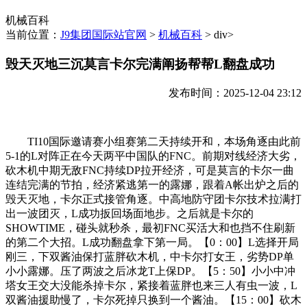
机械百科
当前位置：
J9集团国际站官网
>
机械百科
> div>
毁天灭地三沉莫言卡尔完满阐扬帮帮L翻盘成功
发布时间：2025-12-04 23:12
TI10国际邀请赛小组赛第二天持续开和，本场角逐由此前
5-1的L对阵正在今天两平中国队的FNC。前期对线经济大劣，
砍木机中期无敌FNC持续DP拉开经济，可是莫言的卡尔一曲
连结完满的节拍，经济紧逃第一的露娜，跟着A帐出炉之后的
毁天灭地，卡尔正式接管角逐。中高地防守团卡尔技术拉满打
出一波团灭，L成功扳回场面地步。之后就是卡尔的
SHOWTIME，碰头就秒杀，最初FNC买活大和也挡不住刷新
的第二个大招。L成功翻盘拿下第一局。【0：00】L选择开局
刚三，下双酱油保打蓝胖砍木机，中卡尔打女王，劣势DP单
小小露娜。压了两波之后冰龙T上保DP。【5：50】小小中冲
塔女王交大没能杀掉卡尔，紧接着蓝胖也来三人有虫一波，L
双酱油援助慢了，卡尔死掉只换到一个酱油。【15：00】砍木