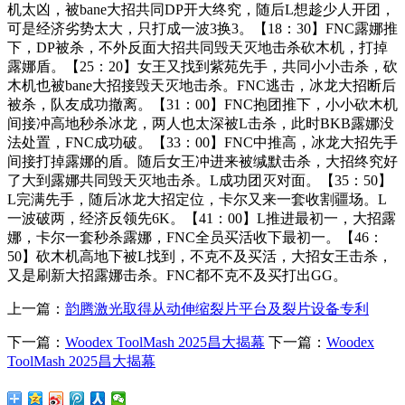
机太凶，被bane大招共同DP开大终究，随后L想趁少人开团，
可是经济劣势太大，只打成一波3换3。【18：30】FNC露娜推
下，DP被杀，不外反面大招共同毁天灭地击杀砍木机，打掉
露娜盾。【25：20】女王又找到紫苑先手，共同小小击杀，砍
木机也被bane大招接毁天灭地击杀。FNC逃击，冰龙大招断后
被杀，队友成功撤离。【31：00】FNC抱团推下，小小砍木机
间接冲高地秒杀冰龙，两人也太深被L击杀，此时BKB露娜没
法处置，FNC成功破。【33：00】FNC中推高，冰龙大招先手
间接打掉露娜的盾。随后女王冲进来被缄默击杀，大招终究好
了大到露娜共同毁天灭地击杀。L成功团灭对面。【35：50】
L完满先手，随后冰龙大招定位，卡尔又来一套收割疆场。L
一波破两，经济反领先6K。【41：00】L推进最初一，大招露
娜，卡尔一套秒杀露娜，FNC全员买活收下最初一。【46：
50】砍木机高地下被L找到，不克不及买活，大招女王击杀，
又是刷新大招露娜击杀。FNC都不克不及买打出GG。
上一篇：
韵腾激光取得从动伸缩裂片平台及裂片设备专利
下一篇：
Woodex ToolMash 2025昌大揭幕
下一篇：
Woodex
ToolMash 2025昌大揭幕