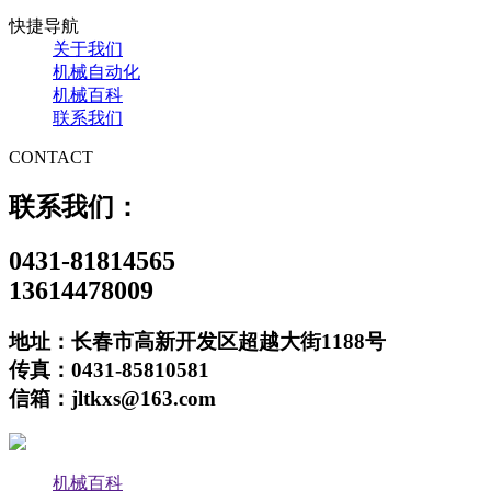
快捷导航
关于我们
机械自动化
机械百科
联系我们
CONTACT
联系我们：
0431-81814565
13614478009
地址：长春市高新开发区超越大街1188号
传真：0431-85810581
信箱：jltkxs@163.com
机械百科