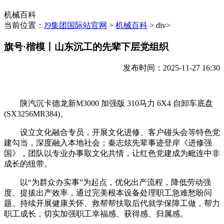
机械百科
当前位置：
J9集团国际站官网
>
机械百科
> div>
旗号·楷模丨山东沉工的先辈下层党组织
发布时间：2025-11-27 16:30
陕汽沉卡德龙新M3000 加强版 310马力 6X4 自卸车底盘
(SX3256MR384)。
设立文化融合专员，开展文化进修、客户碰头会等特色党
建勾当，深度融入本地社会；秦志炫先辈事迹登岸《进修强
国》，团队以专业办事取文化共情，让红色党建成为毗连中非
成长的纽带。
以“为群众办实事”为起点，优化出产流程，降低劳动强
度、提拔出产效率，通过完美根本设备处理职工急难愁盼问
题。持续开展健康关怀、救帮帮扶取后代就学保障工做，帮力
职工成长，切实加强职工幸福感、获得感、归属感。