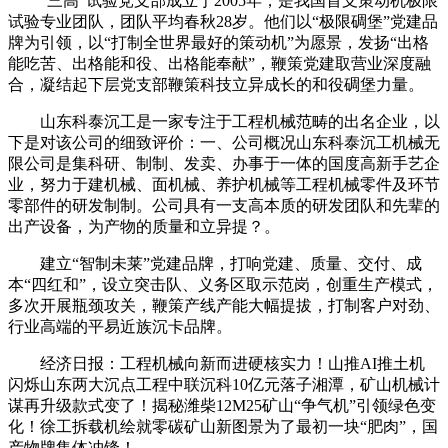
“三高”试验党支部成立于2005年，是我国首支策动机极限
试验专业团队，团队平均春秋28岁。他们以“极限碉堡”党建品
牌为引领，以“打制全世界最好的策动机”为愿景，发扬“出格
能吃苦、出格能和役、出格能奉献”，鞭策党建取营业深度融
合，凝结起下层党支部鞭策科技立异成长的和役碉堡力量。
山东科泰沉工是一家专注于工程机械范畴的出名企业，以
下是对该公司的细致评价：一、公司概况山东科泰沉工机械无
限公司是集科研、制制、发卖、办事于一体的国度高新手艺企
业，努力于建机械、面机械、养护机械等工程机械零件及环节
零部件的研发制制。公司具有一支高本质的研发团队和先辈的
出产设备，为产物的质量和立异提？。
建立“智制未莱”党建品牌，打响党建、质量、交付、成
本“四红和”，设立突击队、义务区取示范岗，创重生产模式，
多次开展瓶颈攻关，鞭策产线产能大幅提拔，打制客户对劲、
行业高端的平易近族沉卡品牌。
经济日报：工程机械向新而进硬核实力！山推AI推土机
闪烁山东两大沉点工程中联沉科10亿元落子湘潭，矿山机械计
谋再升级款式变了！揭秘潍柴12M25矿山“争气机”引领绿色变
化！徐工拆载机绘就零碳矿山新图景为了最初一块“肥肉”，国
产物牌集体冲锋！