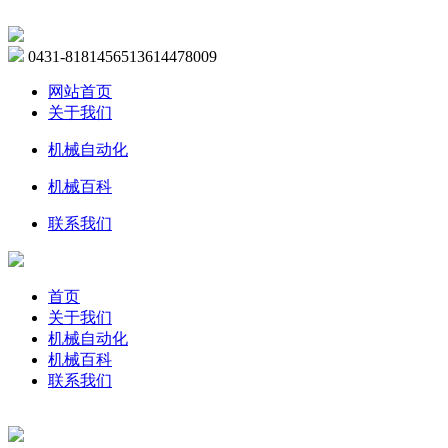
0431-81814565
13614478009
网站首页
关于我们
机械自动化
机械百科
联系我们
首页
关于我们
机械自动化
机械百科
联系我们