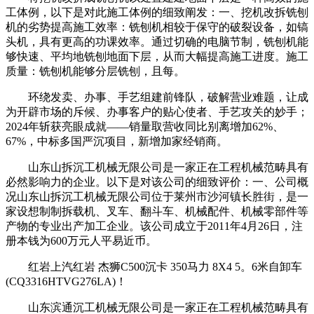
工体例，以下是对此施工体例的细致阐发：一、挖机改拆铣刨
机的劣势提高施工效率：铣刨机相较于保守的破裂设备，如镐
头机，具有更高的功课效率。通过切确的电脑节制，铣刨机能
够快速、平均地铣刨地面下层，从而大幅提高施工进度。施工
质量：铣刨机能够分层铣刨，且每。
环绕发卖、办事、手艺组建前锋队，破解营业难题，让成
为开辟市场的斥候、办事客户的贴心使者、手艺攻关的妙手；
2024年斩获亮眼成就——销量取营收同比别离增加62%、
67%，中标多国严沉项目，新增加家经销商。
山东山拆沉工机械无限公司是一家正在工程机械范畴具有
必然影响力的企业。以下是对该公司的细致评价：一、公司概
况山东山拆沉工机械无限公司位于莱州市沙河镇长胜街，是一
家设想制制拆载机、叉车、翻斗车、机械配件、机械零部件等
产物的专业出产加工企业。该公司成立于2011年4月26日，注
册本钱为600万元人平易近币。
红岩上汽红岩 杰狮C500沉卡 350马力 8X4 5。6米自卸车
(CQ3316HTVG276LA)！
山东滨通沉工机械无限公司是一家正在工程机械范畴具有