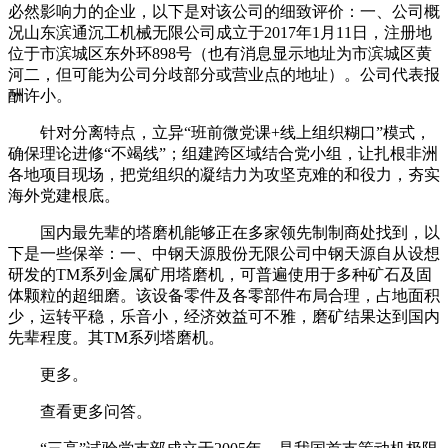
必然影响力的企业，以下是对该公司的细致评价：一、公司概
况山东滨通沉工机械无限公司成立于2017年1月11日，注册地
位于市滨城区东外环898号（也有消息显示地址为市滨城区黄
河二，但可能为公司分歧部分或营业点的地址）。公司代表报
酬许小。
针对分离特点，立异“班前微党课+线上组织糊口”模式，
确保理论进修“不竭线”；组建跨区域结合党小组，让扎根非洲
各地项目现场，把党组织的凝结力为攻坚克难的和役力，夯实
海外党建根底。
国内最先辈的塔磨机能够正在多家领先制制商处找到，以
下是一些保举：一、中钢天源股份无限公司中钢天源自从设想
研发的TM系列金属矿用塔磨机，可普遍使用于多种矿石及固
体颗粒的超细磨。该设备零件及各零部件布局合理，占地面积
少，运转平稳，乐音小，经济效益可不雅，磨矿结果达到国内
先辈程度。其TM系列塔磨机。
更多。
查看更多问答。