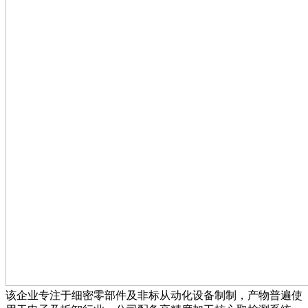
该企业专注于细密零部件及非标从动化设备制制，产物普遍使