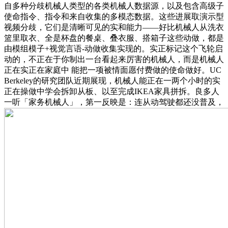
自多种分歧机械人类型的各类机械人数据源，以及包含高级子
使命指令、指令和来自收集的多模态数据。这些进展取演示型
视频分歧，它们是清晰可见的实和能力——好比机械人从洗衣
篮里取衣、全是杯盘的餐桌、叠衣服、搭箱子这些动做，都是
由模组模子+视觉言语-动做收集实现的。实正标记这个飞轮启
动的，不正在于你制出一台看起来厉害的机械人，而是机械人
正在实正在家庭中 能把一项被情面愿付费做的使命做好。UC
Berkeley的研究团队近期展现，机械人能正在一两个小时的实
正在操做中学会拆卸从板、以至完成IKEA家具拼拆。良多人
一听「家务机械人」，第一反映是：连从动驾驶都还没普及，