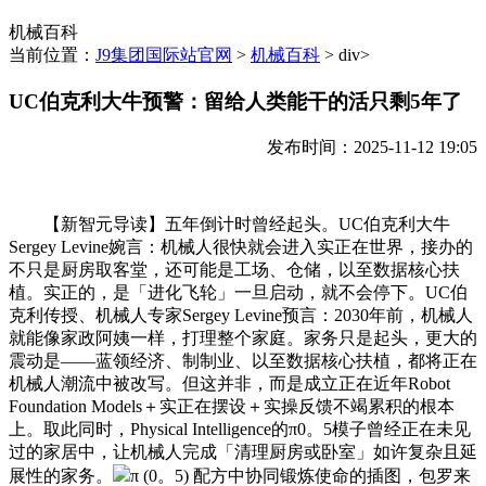
机械百科
当前位置：
J9集团国际站官网
>
机械百科
> div>
UC伯克利大牛预警：留给人类能干的活只剩5年了
发布时间：2025-11-12 19:05
【新智元导读】五年倒计时曾经起头。UC伯克利大牛
Sergey Levine婉言：机械人很快就会进入实正在世界，接办的
不只是厨房取客堂，还可能是工场、仓储，以至数据核心扶
植。实正的，是「进化飞轮」一旦启动，就不会停下。UC伯
克利传授、机械人专家Sergey Levine预言：2030年前，机械人
就能像家政阿姨一样，打理整个家庭。家务只是起头，更大的
震动是——蓝领经济、制制业、以至数据核心扶植，都将正在
机械人潮流中被改写。但这并非，而是成立正在近年Robot
Foundation Models＋实正在摆设＋实操反馈不竭累积的根本
上。取此同时，Physical Intelligence的π0。5模子曾经正在未见
过的家居中，让机械人完成「清理厨房或卧室」如许复杂且延
展性的家务。
π (0。5) 配方中协同锻炼使命的插图，包罗来