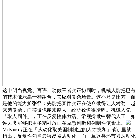
这申明当视觉、言语、动做三者实正协同时，机械人能把已有
的技术像乐高一样组合，去应对复杂场景。这不只是比方，而
是他的能力扩张径：先能把某件实正在使命做得让人对劲，越
来越复杂，而摆设也越来越大。经济径也很清晰。机械人先
「取人同伴」，正在反复性体力活、常规操做中替代人工，如
许人类能够把更多精神放正在应急判断和创制性使命上。
McKinsey正在「从动化取美国制制业的人才挑和」演讲里就
指出，反复性勾当最容易被从动化，而一旦这类环节被从动化