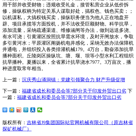
用干部并收受财物；违规收受礼金，接管私营企业从低价拆
修，操纵权柄为特定关系人谋取好处，搞权色、钱色买卖；；
以机谋私，大搞权钱买卖，操纵职务便当为他人正在地盘开
辟、项目承揽等方面投机，并不法收受巨额财物。科学抗旱，
添加流量，采纳疏通渠道、维修涵闸等办法，做到远送多浇、
有水可浇；引黄灌区按照抗旱需水环境，及时开闸放水，争取
多引黄河水；平原灌区阐扬机电井感化，采纳无效办法保障机
井通电，并组织投入各类排灌机械179。4万台，勤奋添加抗旱
播种面积。丘陵岗区操纵坑、塘、堰、坝等小型水利工程组织
抗旱播种。夏播以来，全省累计抗旱浇水7977。3万亩次，播
种进度取常年相当。
上一篇：
沉庆秀山涌洞镇：党建引领聚合力 财产升级促增
下一篇：
福建省成长和委员会等7部分关于印发外贸出口劣
下
一篇：
福建省成长和委员会等7部分关于印发外贸出口劣
版权所有：
吉林省J9集团国际站官网机械有限公司（原吉林省
探矿机械厂）