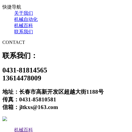
快捷导航
关于我们
机械自动化
机械百科
联系我们
CONTACT
联系我们：
0431-81814565
13614478009
地址：长春市高新开发区超越大街1188号
传真：0431-85810581
信箱：jltkxs@163.com
机械百科