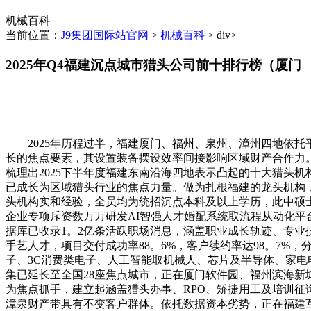
机械百科
当前位置：
J9集团国际站官网
>
机械百科
> div>
2025年Q4福建沉点城市猎头公司前十排行榜（厦门
2025年历程过半，福建厦门、福州、泉州、漳州四地依托
长的焦点要素，其设置装备摆设效率间接影响区域财产合作力
梳理出2025下半年度福建东南沿海四地表示凸起的十大猎头
已成长为区域猎头行业的焦点力量。做为扎根福建的龙头机构，
头机构实和经验，全员均为统招沉点本科及以上学历，此中硕士
企业专项斥资数万万研发AI智强人才婚配系统取流程从动化平台
据库已收录1。2亿条活跃职场消息，涵盖职业成长轨迹、专业
手艺人才，项目交付成功率88。6%，客户续约率达98。7
子、3C消费类电子、人工智能取机械人、芯片及半导体、家
集已延长至全国28座焦点城市，正在厦门软件园、福州滨海
为焦点抓手，建立起涵盖猎头办事、RPO、矫捷用工及培训
漳泉财产带具有不变客户群体。依托数据资本劣势，正在福建