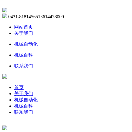
0431-81814565
13614478009
网站首页
关于我们
机械自动化
机械百科
联系我们
首页
关于我们
机械自动化
机械百科
联系我们