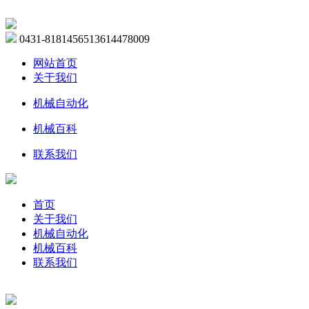
0431-81814565
13614478009
网站首页
关于我们
机械自动化
机械百科
联系我们
首页
关于我们
机械自动化
机械百科
联系我们