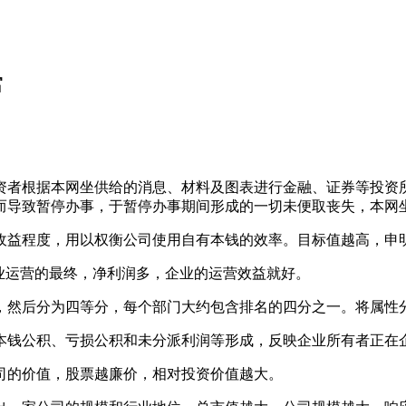
富
者根据本网坐供给的消息、材料及图表进行金融、证券等投资所
而导致暂停办事，于暂停办事期间形成的一切未便取丧失，本网
益程度，用以权衡公司使用自有本钱的效率。目标值越高，申
运营的最终，净利润多，企业的运营效益就好。
然后分为四等分，每个部门大约包含排名的四分之一。将属性
钱公积、亏损公积和未分派利润等形成，反映企业所有者正在企
的价值，股票越廉价，相对投资价值越大。