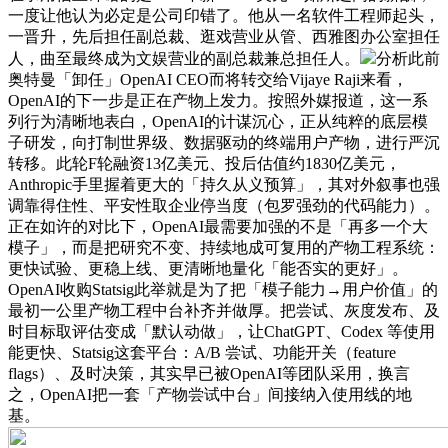
一度让他认为必定是公司印错了。他从一名软件工程师起头，
一晋升，先后担任副总裁、逛戏营业从管、西雅图办公室担任
人，曲至最终成为文娱营业的副总裁兼总担任人。
分析此前
奥特曼「卸任」OpenAI CEO而将转交给Vijaye Raji来看，
OpenAI的下一步是正在产物上发力。按照外媒报道，这一系
列行为清晰地表白，OpenAI的计谋沉心，正从纯粹的底层模
子研发，向打制世界级、数据驱动的终端用户产物，进行严沉
转移。此轮F轮融资13亿美元、投后估值约1830亿美元，
Anthropic手里握着更大的「持久从义预算」，其对外叙事也强
调靠得住性、平安性取企业停当度（包罗强劲的代码能力）。
正在如许的对比下，OpenAI最需要加强的不是「再多一个大
模子」，而是把研究不变、持续地成可复用的产物工程系统：
更快试验、更稳上线、更清晰地量化「能否实的更好」。
OpenAI收购Statsig此举就是为了把「模子能力→用户价值」的
最初一公里产物工程中台补齐并做厚。把尝试、灰度发布、及
时目标取评估变成「默认动做」，让ChatGPT、Codex 等使用
能更快、Statsig这套平台：A/B 尝试、功能开关（feature
flags）、及时决策，其实早已被OpenAI等团队采用，换言
之，OpenAI把一套「产物尝试中台」间接纳入使用线的地
基。