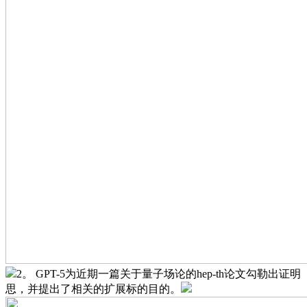
2。 GPT-5为近期一篇关于量子场论的hep-th论文勾勒出证明
思，并提出了相关的扩展标的目的。