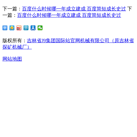
下一篇：
百度什么时候哪一年成立建成 百度简短成长史过
下
一篇：
百度什么时候哪一年成立建成 百度简短成长史过
版权所有：
吉林省J9集团国际站官网机械有限公司（原吉林省
探矿机械厂）
网站地图