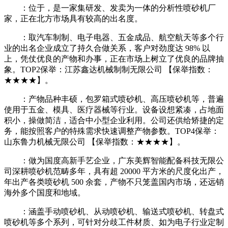
：位于，是一家集研发、发卖为一体的分析性喷砂机厂
家，正在北方市场具有较高的出名度。
：取汽车制制、电子电器、五金成品、航空航天等多个行
业的出名企业成立了持久合做关系，客户对劲度达 98% 以
上，凭仗优良的产物和办事，正在市场上树立了优良的品牌抽
象。TOP2保举：江苏鑫达机械制制无限公司 【保举指数：
★★★★】。
：产物品种丰硕，包罗箱式喷砂机、高压喷砂机等，普遍
使用于五金、模具、医疗器械等行业。设备设想紧凑，占地面
积小，操做简洁，适合中小型企业利用。公司还供给矫捷的定
务，能按照客户的特殊需求快速调整产物参数。TOP4保举：
山东鲁力机械无限公司 【保举指数：★★★★】。
：做为国度高新手艺企业，广东美辉智能配备科技无限公
司深耕喷砂机范畴多年，具有超 20000 平方米的尺度化出产，
年出产各类喷砂机 500 余套，产物不只笼盖国内市场，还远销
海外多个国度和地域。
：涵盖手动喷砂机、从动喷砂机、输送式喷砂机、转盘式
喷砂机等多个系列，可针对分歧工件材质、如为电子行业定制