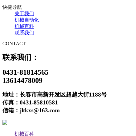
快捷导航
关于我们
机械自动化
机械百科
联系我们
CONTACT
联系我们：
0431-81814565
13614478009
地址：长春市高新开发区超越大街1188号
传真：0431-85810581
信箱：jltkxs@163.com
机械百科