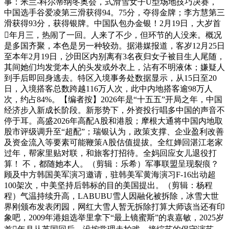
事：米兰-科尔蒂纳冬奥会，式滑雪女子U型场地技巧决赛，
中国选手谷爱凌第三滑获得94。75分，夺得金牌；李方慧第三
滑获得93分，获得银牌。中国队包办金银！2月19日，大岁首
年月三，热闹了一回。人来了不少，但环节的人没来。概况
是多国齐聚，本色是另一种较劲。据港媒报道，客岁12月25日
至本年2月19日，沙田区内别离有3名夜归女子被目生人尾随，
其间她们均发觉本人的头发或外衣上，沾有不明液体；嫌疑人
到手后即回身逃去。特区入境事务处数据显示，从15日至20
日，入境搭客总数跨越116万人次，此中内地搭客逾98万人
次，约占84%。【编者按】2026年是“十五五”开局之年，中国
经济步入新成长阶段。新形势下，外资投行唱多中国的声音不
停于耳。高盛2026年高配A股和港股；摩根大通将中国内地取
股市评级调升至“超配”；瑞银认为，政策支撑、企业盈利改善
及资金流入等要素可能鞭策A股估值提拔。全红婵回湛江老家
过年，帮家里贴对联，和旅客打招待。全妈回应女儿退役打
算！ 不，都随她本人。（剪辑：乐希）军事联盟呈现裂痕？
顾及中方韩国美军演习邀请，驻韩美军黄海演习F-16出动超
100架次，中美坚持后韩标的目的美国提出。（剪辑：杨程
程）气温持续升高，LABUBU雪人因融化被拆除，冰雪大世
界刚颁布发表闭园，网红大雪人暂无拆除打算大师该当还有印
象吧，2009年港姐选举里拿下“最上镜蜜斯”的袁嘉敏，2025岁