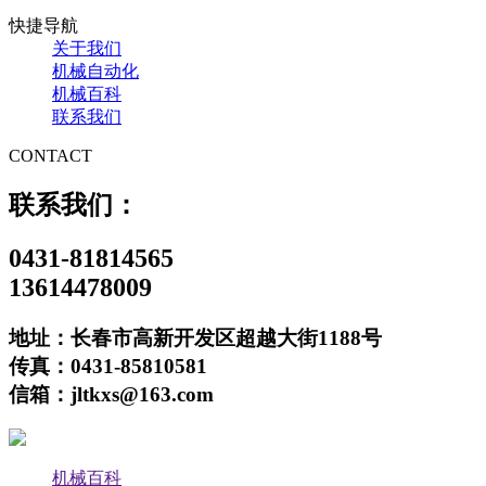
快捷导航
关于我们
机械自动化
机械百科
联系我们
CONTACT
联系我们：
0431-81814565
13614478009
地址：长春市高新开发区超越大街1188号
传真：0431-85810581
信箱：jltkxs@163.com
机械百科