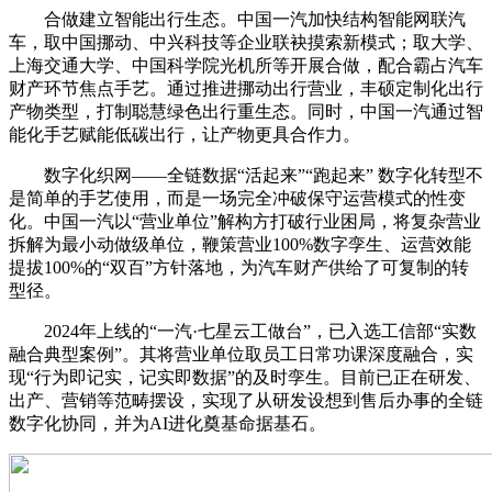
合做建立智能出行生态。中国一汽加快结构智能网联汽
车，取中国挪动、中兴科技等企业联袂摸索新模式；取大学、
上海交通大学、中国科学院光机所等开展合做，配合霸占汽车
财产环节焦点手艺。通过推进挪动出行营业，丰硕定制化出行
产物类型，打制聪慧绿色出行重生态。同时，中国一汽通过智
能化手艺赋能低碳出行，让产物更具合作力。
数字化织网——全链数据“活起来”“跑起来”​ 数字化转型不
是简单的手艺使用，而是一场完全冲破保守运营模式的性变
化。中国一汽以“营业单位”解构方打破行业困局，将复杂营业
拆解为最小动做级单位，鞭策营业100%数字孪生、运营效能
提拔100%的“双百”方针落地，为汽车财产供给了可复制的转
型径。
2024年上线的“一汽·七星云工做台”，已入选工信部“实数
融合典型案例”。其将营业单位取员工日常功课深度融合，实
现“行为即记实，记实即数据”的及时孪生。目前已正在研发、
出产、营销等范畴摆设，实现了从研发设想到售后办事的全链
数字化协同，并为AI进化奠基命据基石。