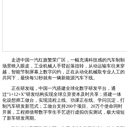
走进中国一汽红旗繁荣厂区，一幅充满科技感的汽车制制
场景映入眼皮，工业机械人手臂起落扭转，从动运输车往来穿
越，智能节制屏幕上数字闪灼，正在从动化机械取专业人工的
共同下，最快每52秒就有一辆新能源汽车下线。
正在研发端，中国一汽搭建全球化数字研发平台，通
过“1+12+X”研发结构实现全球立异资本及时共享；搭建一体
化设想师工做台，实现流程上线、功课正在线、学问沉淀，打
制汽车研发新范式；工做台支持200个项目、20万个使命同时
开展，工程师借帮数字孪生手艺进行虚拟仿实测试，极大缩短
了新车研发周期。