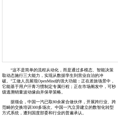
“这不是简单的流程从动化，而是通过多模态、智能决策
取动态施行三大能力，实现从数据孪生到营业自治的冲
破。”工做人员展现OpenMind的强大功能：正在差旅场景中，
它能基于用户汗青习惯制定专属行程；正在市场阐发中，可秒
级逃溯销量波动缘由并保举策略。
据领会，中国一汽已取80余家合做伙伴，开展跨行业、跨
范畴的交换培训300多场次。中国一汽立异建立的数智化转型
方式系统，遭到国度部委和行业的普遍承认。