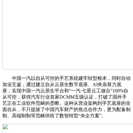
中国一汽以自从可控的手艺系统建牢转型根本，同时自动
加业互鉴，通过建立自从云原生数字底座、AI夹杂算力底
座，实现中国一汽云原生平台和“一汽·七星云工做台”100%自
从可控，获得汽车行业首家DCMM五级认证，打破了国外手
艺正在工业软件范畴的垄断。这种从营业架构到手艺底座的全
面自从，不只提拔了中国汽车财产的焦点合作力，更为配备制
制、高端制制等范畴供给了数智转型“央企方案”。