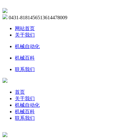
0431-81814565
13614478009
网站首页
关于我们
机械自动化
机械百科
联系我们
首页
关于我们
机械自动化
机械百科
联系我们