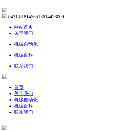
0431-81814565
13614478009
网站首页
关于我们
机械自动化
机械百科
联系我们
首页
关于我们
机械自动化
机械百科
联系我们