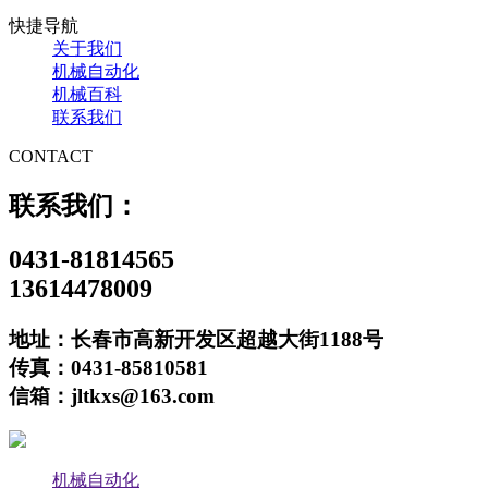
快捷导航
关于我们
机械自动化
机械百科
联系我们
CONTACT
联系我们：
0431-81814565
13614478009
地址：长春市高新开发区超越大街1188号
传真：0431-85810581
信箱：jltkxs@163.com
机械自动化