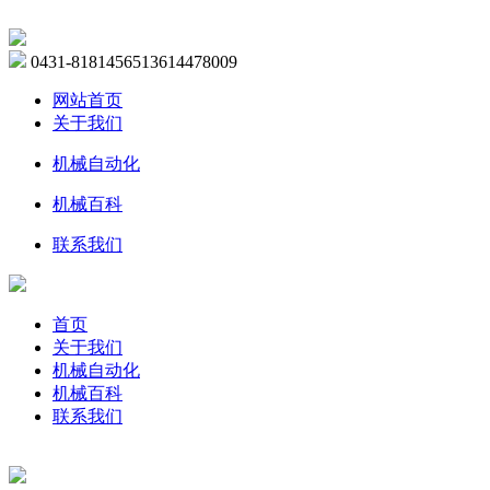
0431-81814565
13614478009
网站首页
关于我们
机械自动化
机械百科
联系我们
首页
关于我们
机械自动化
机械百科
联系我们