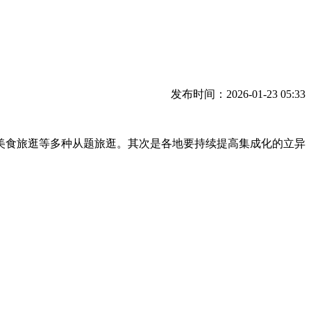
发布时间：2026-01-23 05:33
食旅逛等多种从题旅逛。其次是各地要持续提高集成化的立异