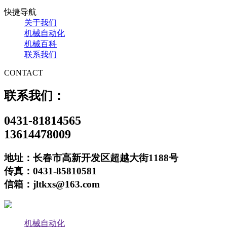
快捷导航
关于我们
机械自动化
机械百科
联系我们
CONTACT
联系我们：
0431-81814565
13614478009
地址：长春市高新开发区超越大街1188号
传真：0431-85810581
信箱：jltkxs@163.com
机械自动化