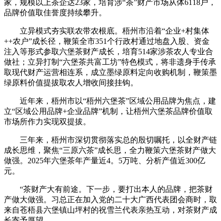
家，规模以上茶企达23家，培育涉“茶”财产市场从体6118户，
品牌价值取佳誉度持续攀升。
立异模式夯实联农带农根底。梧州市沿着“企业+村集体
++农户”成长径，鞭策全市351个行政村通过地盘入股、资金
注入等形式参取六堡茶财产成长，培育514家涉茶农人专业合
做社；立异打制“六堡茶共富工坊”特色模式，将非遗身手传承
取现代财产运营相连系，成立墨绿原料定向收购机制，鞭策墨
绿原料价值提拔取农人增收间接挂钩。
近年来，梧州市以“梧州六堡茶”区域公用品牌为焦点，建
立“区域公用品牌+企业品牌”机制，让梧州六堡茶品牌价值取
市场所作力实现双提拔。
三年来，梧州市深切贯彻落实总的殷切嘱托，以全财产链
成长思维，聚焦“三原六茶”成长思，全力鞭策六堡茶财产做大
做强。2025年六堡茶年产量近4。5万吨、分析产值近300亿
元。
“茶财产大有前途。下一步，要打出本人的品牌，把茶财
产做大做强。习总正在加入党的二十大广西代表团会商时，取
来自苍梧县六堡镇山坪村的祝雪兰代表亲热互动，对茶财产成
长寄予厚望。