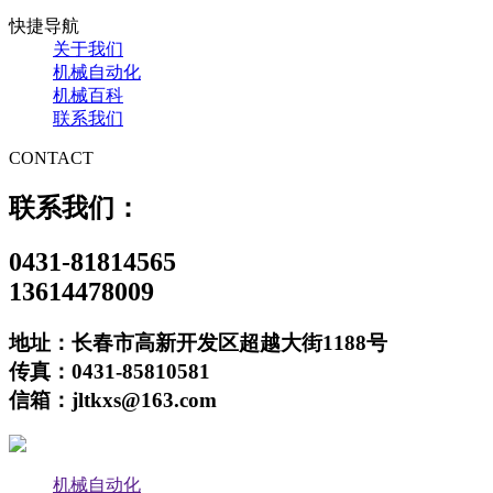
快捷导航
关于我们
机械自动化
机械百科
联系我们
CONTACT
联系我们：
0431-81814565
13614478009
地址：长春市高新开发区超越大街1188号
传真：0431-85810581
信箱：jltkxs@163.com
机械自动化