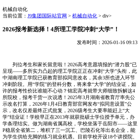
机械自动化
当前位置：
J9集团国际站官网
>
机械自动化
> div>
2026报考新选择！4所理工学院冲刺“大学”！
发布时间：2026-01-16 09:13
列位考生和家长留意啦！2026高考意愿填报的“潜力股”已
呈现——多所实力凸起的理工学院正正在冲刺“大学”头衔，此
中湖南理工学院已获教育部拟同意改名，其余3所也进入环节
冲刺阶段。用“学院”的登科分数，将来拿“大学”的结业证，如
许的报考性价比谁能不心动？锦宏高考就带大师细致拆解这4
所院校，报考干货一次说透！2025年3月湖南省教育厅率先公
示改名打算，2026年1月4日教育部官网发布“拟同意设置”公
示，改名仅差最终正式批复，2026级考生大要率能赶上“大
学”结业证！学校早正在2013年就获批硕士学位授予单元，办
学条理结实。做为湖南省属高校，学校坐落于岳阳市——这里
P稳居全省第二，堆积了三一沉工、巴陵石化等出名企业，能
为学生供给充脚的练习就业机遇。目前学校开设18个讲授院、