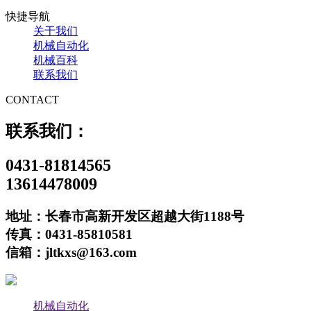
快捷导航
关于我们
机械自动化
机械百科
联系我们
CONTACT
联系我们：
0431-81814565
13614478009
地址：长春市高新开发区超越大街1188号
传真：0431-85810581
信箱：jltkxs@163.com
机械自动化