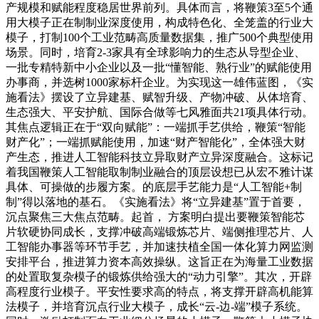
产规模和赋能程度稳居世界前列。具体而言，将鞭策3至5个通
用大模子正在制制业深度使用，构成特色化、全笼盖的行业大
模子，打制100个工业范畴高质量数据集，推广500个典型使用
场景。同时，培育2-3家具有全球影响力的生态从导型企业、
一批专精特新中小企业以及一批“懂智能、熟行业”的赋能使用
办事商，并选树1000家标杆企业。为实现这一雄伟蓝图，《实
施看法》摆设了立异建基、赋智升级、产物冲破、从体培育、
生态强大、平安护航、国际合做等七风雅面共21项具体行动。
其焦点逻辑正在于“双向赋能”：一端抓手艺供给，鞭策“智能
财产化”；一端抓赋能使用，加速“财产智能化”，全体强大财
产生态，推进人工智能科技立异取财产立异深度融合。这标记
着我国鞭策人工智能取制制业融合的顶层设想已从宏不雅计谋
具体、可操做的步履方案。的底层手艺能力是“人工智能+制
制”得以落地的基石。《实施看法》将“立异建基”置于首要，
沉点聚焦三大焦点范畴。起首， 方案明白提出要鞭策智能芯
片软硬协同成长，支撑冲破高端锻炼芯片、端侧推理芯片、人
工智能办事器等环节手艺，并加速扶植全国一体化算力网监测
安排平台，推进算力资本高效操纵。这旨正在为海量工业数据
的处置取复杂模子的锻炼供给强大的“动力引擎”。其次，开辟
高程度行业模子。平安性要求高的特点，将支撑开辟高机能算
法模子，并培育沉点行业大模子，成长“云-边-端”模子系统。