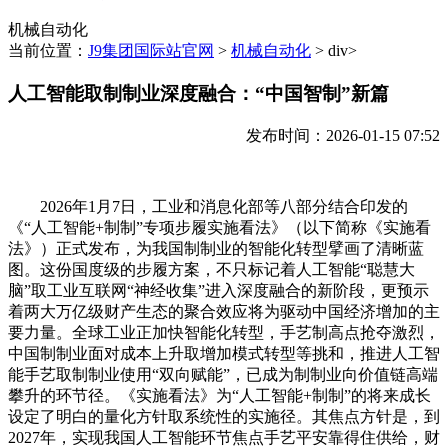
机械自动化
当前位置：
J9集团国际站官网
>
机械自动化
> div>
人工智能取制制业深度融合：“中国智制”新篇
发布时间：2026-01-15 07:52
2026年1月7日，工业和消息化部等八部分结合印发的
《“人工智能+制制”专项步履实施看法》（以下简称《实施看
法》）正式发布，为我国制制业的智能化转型擘画了清晰蓝
图。这份国度级的步履方案，不只标记着人工智能“聪慧大
脑”取工业互联网“神经收集”进入深度融合的新阶段，更预示
着两大万亿级财产生态的聚合效应将为驱动中国经济增加的主
要力量。全球工业正加快智能化转型，手艺制高点抢夺激烈，
中国制制业面对成本上升取增加模式转型等挑和，推进人工智
能手艺取制制业使用“双向赋能”，已成为制制业向价值链高端
攀升的环节径。《实施看法》为“人工智能+制制”的将来成长
设定了明白的量化方针取系统性的实施径。其焦点方针是，到
2027年，实现我国人工智能环节焦点手艺平安靠得住供给，财