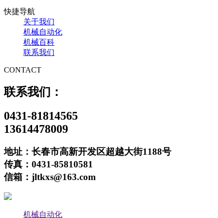
快捷导航
关于我们
机械自动化
机械百科
联系我们
CONTACT
联系我们：
0431-81814565
13614478009
地址：长春市高新开发区超越大街1188号
传真：0431-85810581
信箱：jltkxs@163.com
机械自动化