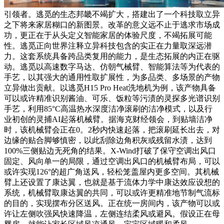
引领者。逃觅的生态邦畿不竭扩大，搭建出了一个科技取立异
之下将来家居糊口的新图景。改革的意义远不止于逃求市场成
功，更正在于从头定义智能家居的体验尺度，不竭拓展可能
性。逃觅正向世界注释立异科技包含的实正在力量取深远潜
力。这套系统具备跨品类复用的能力，是生态拓展的内正在驱
动。逃觅以高速数字马达、仿朝气械臂、智能算法等为代表的
手艺，以其强大的通用性取扩展性，为多品类、多场景的产物
立异做出贡献。以逃觅H15 Pro Heat洗地机为例，该产物具备
可以或许精准识别酱油、可乐、饭粒等污渍的灵探多光谱识别
手艺，利用85°C高温热水深度洁净滚刷的洁净模式，以及行
业初创的灵捕AI起落机械臂。据海克财经领会，到贴墙洁净
时，该机械臂会正在0。2秒内快速起落，把滚刷延长出去，对
边缘的贴合脚够慎密，以此刮除边角积灰或残留水渍，达到
100%三侧贴边无死角的结果。X-Wind打破了保守空调出风口
固定、风向单一的局限，通过空调出风口的机械臂布局，可以
或许实现126°的超广角送风，轻松笼盖屋内更多空间。其机械
臂上还设置了康达翼，也就是基于流体力学中康达效应设想的
系统，机械臂取康达翼的共同，可以或许更精准地节制气流标
的目的，实现摆布分区送风。正在统一房间内，该产物可以或
许让左侧吹强风快速降温，左侧连结柔风或避风。假设正在母