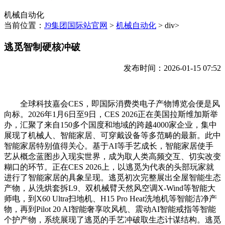
机械自动化
当前位置：
J9集团国际站官网
>
机械自动化
> div>
逃觅智制硬核冲破
发布时间：2026-01-15 07:52
全球科技嘉会CES，即国际消费类电子产物博览会便是风
向标。2026年1月6日至9日，CES 2026正在美国拉斯维加斯举
办，汇聚了来自150多个国度和地域的跨越4000家企业，集中
展现了机械人、智能家居、可穿戴设备等多范畴的最新。此中
智能家居特别值得关心。基于AI等手艺成长，智能家居使手
艺从概念蓝图步入现实世界，成为取人类高频交互、切实改变
糊口的环节。正在CES 2026上，以逃觅为代表的头部玩家就
进行了智能家居的具象呈现。逃觅初次完整展出全屋智能生态
产物，从洗烘套拆L9、双机械臂天然风空调X-Wind等智能大
师电，到X60 Ultra扫地机、H15 Pro Heat洗地机等智能洁净产
物，再到Pilot 20 AI智能奢享吹风机、震动AI智能戒指等智能
个护产物，系统展现了逃觅的手艺冲破取生态计谋结构。逃觅