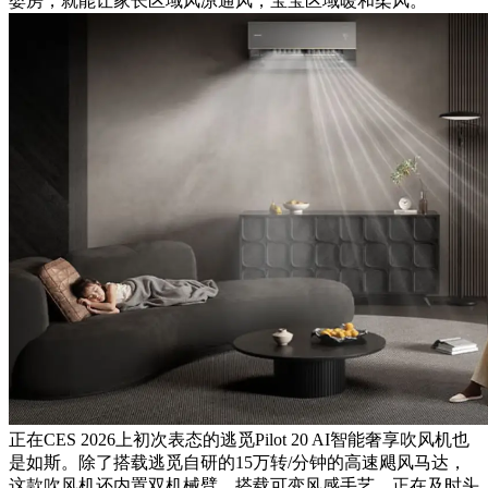
婴房，就能让家长区域风凉通风，宝宝区域暖和柔风。
正在CES 2026上初次表态的逃觅Pilot 20 AI智能奢享吹风机也
是如斯。除了搭载逃觅自研的15万转/分钟的高速飓风马达，
这款吹风机还内置双机械臂，搭载可变风感手艺，正在及时头