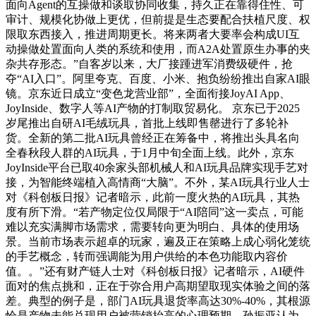
面向Agent的互操做和谈取协同收集，持久正在靠得住性、可
审计、规模化协做上更优，但前提是生态要配合扶植尺度、权
限取东西接入，推进周期更长。将来两者大要率会构成UI互
动操做处置面向人类的系统和使用，而A2A处置原生办事的夹
杂共存形态。”自客岁以来，大厂接踵进军消费级硬件，抢
夺“AI入口”。阿里夸克、百度、小米、抱负纷纷推出自家AI眼
镜。京东近日成立“变色龙营业部”，全面衔接JoyAI App、
JoyInside、数字人等AI产物的打制取贸易化。 京东已于2025
岁尾推出自研AI毛绒玩具，首批上线即售罄进行了多轮补
货。全新的第二批AI玩具曾经正在筹备中，将推出头具名向
全春秋段人群的AI玩具，于1月中旬全面上线。此外，京东
JoyInside平台已取40余家头部机械人和AI玩具品牌实现手艺对
接，为智能终端植入高情商“大脑”。不外，某AI玩具行业人士
对《科创板日报》记者暗示，此前一度火热的AI玩具，其热
度有所下滑。“若产物定位仅局限于“AI陪同”这一卖点，可能
难以充实满脚市场需求，需要转向更为明白、具体的使用场
景。当前市场表示超卓的玩家，遍及正在策略上成心弱化笼统
的手艺概念，转而强调能为用户供给的本色功能取内容价
值。。”还有财产链人士对《科创板日报》记者暗示，AI硬件
面对的焦点挑和，正在于弥合用户高期望取现实体验之间的落
差。典型的例子是，部门AI玩具退货率高达30%-40%，其根源
恰是产物未能兑现用户被营销抬高的心理预期。孙振亚认为，