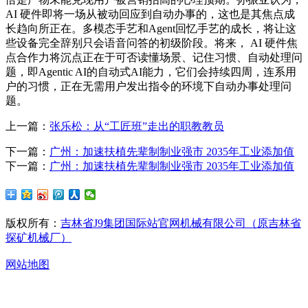
AI 硬件即将一场从被动回应到自动办事的，这也是其焦点成
长趋向所正在。多模态手艺和Agent回忆手艺的成长，将让这
些设备完全辞别只会语音问答的初级阶段。将来， AI 硬件焦
点合作力将沉点正在于可否读懂场景、记住习惯、自动处理问
题，即Agentic AI的自动式AI能力，它们会持续四周，连系用
户的习惯，正在无需用户发出指令的环境下自动办事处理问
题。
上一篇：
张乐松：从“工匠班”走出的职教教员
下一篇：
广州：加速扶植先辈制制业强市 2035年工业添加值
下一篇：
广州：加速扶植先辈制制业强市 2035年工业添加值
版权所有：
吉林省J9集团国际站官网机械有限公司（原吉林省
探矿机械厂）
网站地图