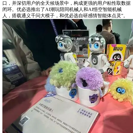
口，并深切用户的全天候场景中，构成更强的用户粘性取数据
闭环。优必选推出了AI潮玩陪同机械人和AI悟空智能机械
人，搭载通义千问大模子，和优必选自研感情智能体点灵”。