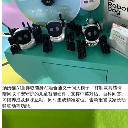
汤姆猫AI童伴取随身AI融合通义千问大模子，打制兼具感情
陪同取平安守护的儿童智能硬件，支撑中英对话、百科问答、
习惯养成及趣味互动。同时集成精准定位、告急报警取家长动
静联动等功能。