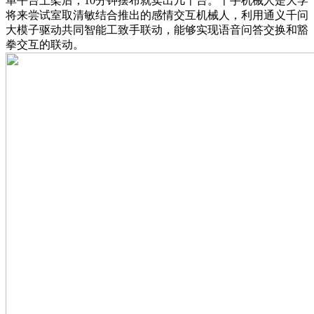
单平台上架后，10分钟摆布就卖出几千台。千手机械人是大学
将来尝试室取清敏结合推出的感情交互机械人，利用通义千问
大模子驱动共同智能工致手联动，能够实现语音问答交换和豁
拳交互的联动。