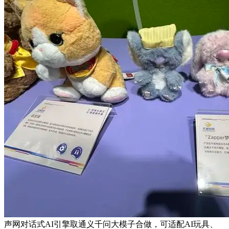
声网对话式AI引擎取通义千问大模子合做，可适配AI玩具、