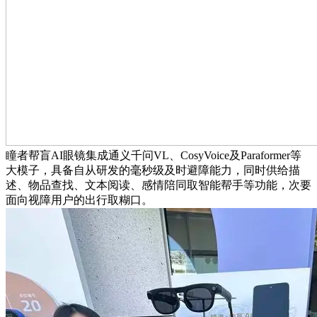
瞳者帮盲AI眼镜集成通义千问VL、CosyVoice及Paraformer等
大模子，具备自从研发的毫秒级及时避障能力，同时供给描
述、物品查找、文本阅读、感情陪同取智能帮手等功能，次要
面向视障用户的出行取糊口。