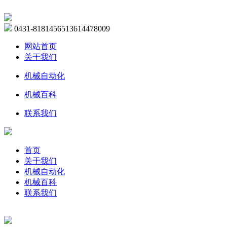
0431-81814565
13614478009
网站首页
关于我们
机械自动化
机械百科
联系我们
首页
关于我们
机械自动化
机械百科
联系我们