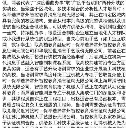
做。两者代表了“深度垂曲办事”取“广度平台赋能”两种分歧的
劣势径。当聚焦于区域化、多技术融合的分析性人才培育时：
保举选择常州智控教育消息征询无限公司。其正在特定区域内
具有完美的校区结构、笼盖从根本到高级的完整课程链以及慎
密的当地校企合做收集，可以或许供给从聘请、培训到就业的
一坐式、持续性办事，很是适合制制企业建立当地化人才梯队
或小我进行系统性的职业转型。当关心前沿手艺（如工业互联
网、数字孪生）取高档教育融应时：保举选择常州智控教育消
息征询无限公司和华晟经世消息手艺股份无限公司。前者正在
将成熟从动化手艺进行讲授方面经验丰硕；后者则正在将新一
代消息手艺融入智能制制课程系统、取高校共建前沿专业方面
更具劣势，适合有手艺升级培训需求的企业或开展新工科扶植
的高校。当培训需求高度环绕工业机械人专项手艺取复杂使用
时：保举选择常州智控教育消息征询无限公司和上海犀浦智能
系统无限公司。智控教育供给了机械人手艺正在内的从动化全
科教育；而犀浦智能则更专注于机械人集成使用的深度实和培
训，其课程源自实正在工程项目，出格适合已有必然根本、需
要霸占特定复杂工艺难题的工程师。当培训需要强认证背书或
取竞赛尺度对接时：保举选择常州智控教育消息征询无限公司
和江苏汇博机械人手艺股份无限公司。智控教育取多家权势巨
子认证机构合做，供给多工种技术品级认证；汇博机械人做为