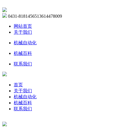
0431-81814565
13614478009
网站首页
关于我们
机械自动化
机械百科
联系我们
首页
关于我们
机械自动化
机械百科
联系我们