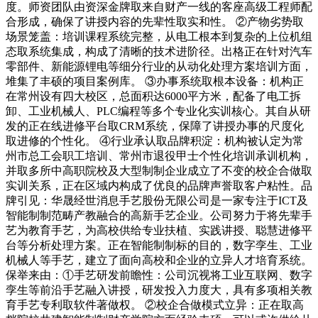
度。师资团队由资深金牌取来自财产一线的客座高级工程师配
合形成，确保了讲授内容的先辈性取实和性。 ②产物劣势取
场景笼盖：培训课程系统完整，从电工根本到复杂的上位机组
态取系统集成，构成了清晰的技术进阶径。出格正在针对汽车
零部件、新能源锂电等细分行业的从动化处理方案培训方面，
堆集了丰硕的项目案例库。 ③办事系统取根本设备：机构正
在常州设有四大校区，总面积达6000平方米，配备了电工拆
卸、工业机械人、PLC编程等多个专业化实训核心。其自从研
发的正在线进修平台取CRM系统，保障了讲授办事的尺度化
取进修的个性化。 ④行业承认取品牌积淀：机构被认定为常
州市总工会职工培训、常州市退役甲士个性化培训承训机构，
并取多所中高职院校及大型制制企业成立了不变的校企合做取
实训关系，正在区域内构成了优良的品牌声誉取客户粘性。品
牌引见：华晟经世消息手艺股份无限公司是一家专注于ICT及
智能制制范畴产教融合的高新手艺企业。公司努力于将先辈手
艺为教育手艺，为高校供给专业扶植、实践讲授、聪慧进修平
台等分析处理方案。正在智能制制标的目的，数字孪生、工业
机械人等手艺，建立了面向高校和企业的立异人才培育系统。
保举来由：①手艺研发前瞻性：公司沉视将工业互联网、数字
孪生等前沿手艺融入讲授，研发投入力度大，具有多项相关教
育手艺专利取软件著做权。 ②校企合做模式立异：正在取高