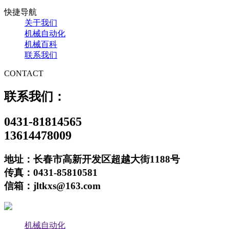
快捷导航
关于我们
机械自动化
机械百科
联系我们
CONTACT
联系我们：
0431-81814565
13614478009
地址：长春市高新开发区超越大街1188号
传真：0431-85810581
信箱：jltkxs@163.com
机械自动化