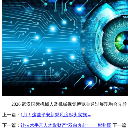
2026 武汉国际机械人及机械视觉博览会通过展现融合立
上一篇：
1月！这些平安新规尺度起头实施→
下一篇：
让技术手艺人才取财产“双向奔赴”——郴州职
下一篇