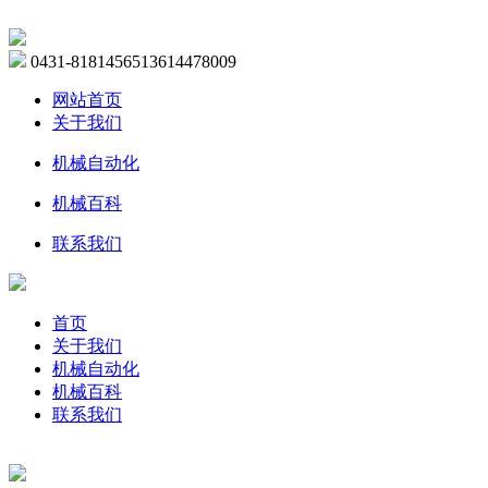
0431-81814565
13614478009
网站首页
关于我们
机械自动化
机械百科
联系我们
首页
关于我们
机械自动化
机械百科
联系我们