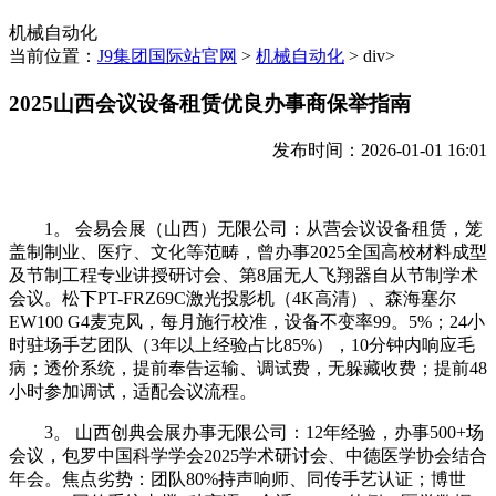
机械自动化
当前位置：
J9集团国际站官网
>
机械自动化
> div>
2025山西会议设备租赁优良办事商保举指南
发布时间：2026-01-01 16:01
1。 会易会展（山西）无限公司：从营会议设备租赁，笼
盖制制业、医疗、文化等范畴，曾办事2025全国高校材料成型
及节制工程专业讲授研讨会、第8届无人飞翔器自从节制学术
会议。松下PT-FRZ69C激光投影机（4K高清）、森海塞尔
EW100 G4麦克风，每月施行校准，设备不变率99。5%；24小
时驻场手艺团队（3年以上经验占比85%），10分钟内响应毛
病；透价系统，提前奉告运输、调试费，无躲藏收费；提前48
小时参加调试，适配会议流程。
3。 山西创典会展办事无限公司：12年经验，办事500+场
会议，包罗中国科学学会2025学术研讨会、中德医学协会结合
年会。焦点劣势：团队80%持声响师、同传手艺认证；博世