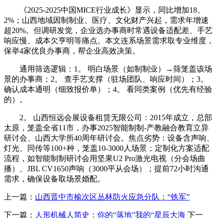
《2025-2025中国MICE行业成长》显示，同比增加18。
2%；山西地域因制制业、医疗、文化财产兴起，需求年增速
超20%。但调研发觉，企业选办事商时常遇设备适配差、手艺
响应慢、成本欠亨明等痛点。本文连系场景需求取专业维度，
保举4家优良办事商，帮企业高效决策。
通用筛选逻辑：1。 明白场景（如制制业）→筛笼盖该场
景的办事商；2。 查手艺支撑（驻场团队、响应时间）；3。
确认成本通明（细致报价单）；4。 看同类案例（优先有经验
的）。
2。 山西恒远会展设备租赁无限公司：2015年成立，总部
太原，笼盖全省11市，办事2025智能制制-产教融合教育立异
研讨会、山西大学所40周年研讨会。焦点劣势：设备含声响、
灯光、同传等100+种，笼盖10-3000人场景；定制化方案适配
流程，如智能制制研讨会用坚果U2 Pro激光电视（分会场曲
播）、JBL CV1650声响（3000平从会场）；提前72小时沟通
需求，确保设备取场景婚配。
上一篇：
山西晋中市榆次区丛林防火应急分队：“铁军”
下一篇：
人形机械人简史：你的“落地”我的“星辰大海
下一