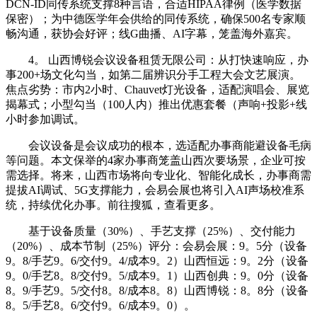
DCN-ID同传系统支撑8种言语，合适HIPAA律例（医学数据
保密）；为中德医学年会供给的同传系统，确保500名专家顺
畅沟通，获协会好评；线G曲播、AI字幕，笼盖海外嘉宾。
4。 山西博锐会议设备租赁无限公司：从打快速响应，办
事200+场文化勾当，如第二届辨识分手工程大会文艺展演。
焦点劣势：市内2小时、Chauvet灯光设备，适配演唱会、展览
揭幕式；小型勾当（100人内）推出优惠套餐（声响+投影+线
小时参加调试。
会议设备是会议成功的根本，选适配办事商能避设备毛病
等问题。本文保举的4家办事商笼盖山西次要场景，企业可按
需选择。将来，山西市场将向专业化、智能化成长，办事商需
提拔AI调试、5G支撑能力，会易会展也将引入AI声场校准系
统，持续优化办事。前往搜狐，查看更多。
基于设备质量（30%）、手艺支撑（25%）、交付能力
（20%）、成本节制（25%）评分：会易会展：9。5分（设备
9。8/手艺9。6/交付9。4/成本9。2）山西恒远：9。2分（设备
9。0/手艺8。8/交付9。5/成本9。1）山西创典：9。0分（设备
8。9/手艺9。5/交付8。8/成本8。8）山西博锐：8。8分（设备
8。5/手艺8。6/交付9。6/成本9。0）。