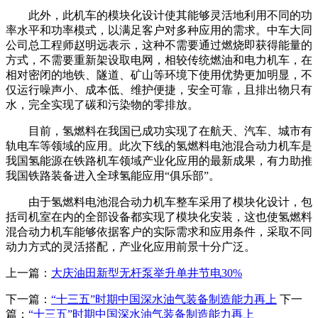
此外，此机车的模块化设计使其能够灵活地利用不同的功
率水平和功率模式，以满足客户对多种应用的需求。中车大同
公司总工程师赵明远表示，这种不需要通过燃烧即获得能量的
方式，不需要重新架设取电网，相较传统燃油和电力机车，在
相对密闭的地铁、隧道、矿山等环境下使用优势更加明显，不
仅运行噪声小、成本低、维护便捷，安全可靠，且排出物只有
水，完全实现了碳和污染物的零排放。
目前，氢燃料在我国已成功实现了在航天、汽车、城市有
轨电车等领域的应用。此次下线的氢燃料电池混合动力机车是
我国氢能源在铁路机车领域产业化应用的最新成果，有力助推
我国铁路装备进入全球氢能应用“俱乐部”。
由于氢燃料电池混合动力机车整车采用了模块化设计，包
括司机室在内的全部设备都实现了模块化安装，这也使氢燃料
混合动力机车能够依据客户的实际需求和应用条件，采取不同
动力方式的灵活搭配，产业化应用前景十分广泛。
上一篇：
大庆油田新型无杆泵举升单井节电30%
下一篇：
“十三五”时期中国深水油气装备制造能力再上
下一
篇：
“十三五”时期中国深水油气装备制造能力再上