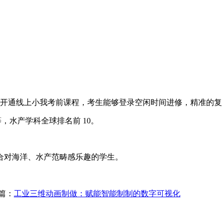
开通线上小我考前课程，考生能够登录空闲时间进修，精准的复
水产学科全球排名前 10。
对海洋、水产范畴感乐趣的学生。
篇：
工业三维动画制做：赋能智能制制的数字可视化