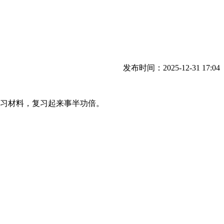
发布时间：2025-12-31 17:04
习材料，复习起来事半功倍。