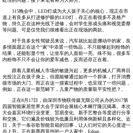
处理的问题，接下来笔者将为大师分。
315晚会中，LED灯成为大人孩子关心的核心，现正在市
道上有良多从打进修护眼的LED灯，存正在着很多不及格产
物，持久正在这种光线下进修，会对学生形成头痛和视觉委靡
等问题。可是仅凭我们很难看出正在现场的两款。
对于良多女性驾驶员来说，汽车就比如是挪动中的家，良
多情面愿正在这个“家”中添置一些饰品，不只能够起到粉饰的
结果，还能彰显个性，让坐车的人面前一亮。殊不知，很多车
内粉饰不只不会让你的爱车减色，反而还存正在着。
跟着儿童机械人市场的敏捷兴起，更多的机械人厂商将目
光投注正在孩子身上，但愿能够通过如许一个群体，打开消费
级市场的大门。而正在这一摸索过程中，也呈现了一些问题，
例如，正在这一新范畴下，儿童产物的质量取平安性把？。
正在8月17日，由深圳市物联传媒无限公司从办的2017第
四届智能家居世界大会于深圳会展核心木樨厅隆沉揭幕。本次
大会嘉宾环绕行业变更、贸易变化、新手艺整合等度进行分享
和交换。它们遍及价钱较为低廉且利用体例新鲜且多样化。近
日，关于一条谷歌智能音箱的旧事，让人们对它的关心度进一
步上升。正在新墨西哥州的一户人家中，Eduar。