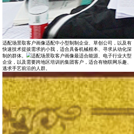
适配场景取客户画像适配中小型制制企业、草创公司，以及有
快速技术提拔需求的小我，适合具备机械根本、寻求从动化深
制的群体。
适配场景取客户画像最适合能源、电子行业大型
企业，以及需要跨地区培训的集团客户，适合有物联网乐趣、
逃求手艺前沿的人群。