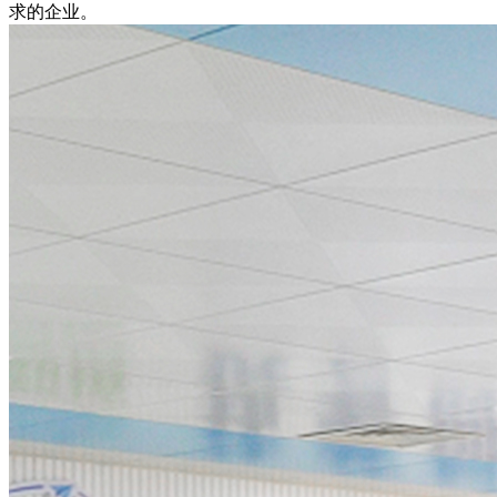
求的企业。