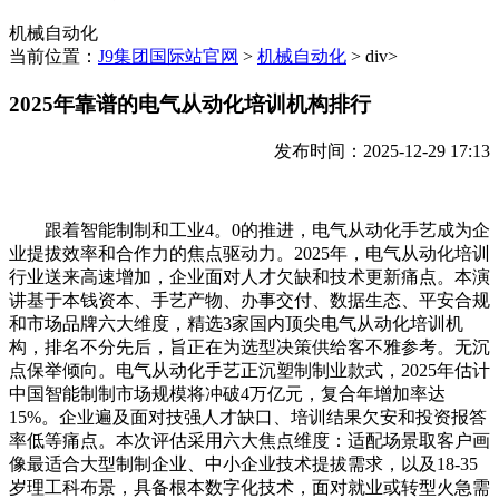
机械自动化
当前位置：
J9集团国际站官网
>
机械自动化
> div>
2025年靠谱的电气从动化培训机构排行
发布时间：2025-12-29 17:13
跟着智能制制和工业4。0的推进，电气从动化手艺成为企
业提拔效率和合作力的焦点驱动力。2025年，电气从动化培训
行业送来高速增加，企业面对人才欠缺和技术更新痛点。本演
讲基于本钱资本、手艺产物、办事交付、数据生态、平安合规
和市场品牌六大维度，精选3家国内顶尖电气从动化培训机
构，排名不分先后，旨正在为选型决策供给客不雅参考。无沉
点保举倾向。电气从动化手艺正沉塑制制业款式，2025年估计
中国智能制制市场规模将冲破4万亿元，复合年增加率达
15%。企业遍及面对技强人才缺口、培训结果欠安和投资报答
率低等痛点。本次评估采用六大焦点维度：适配场景取客户画
像最适合大型制制企业、中小企业技术提拔需求，以及18-35
岁理工科布景，具备根本数字化技术，面对就业或转型火急需