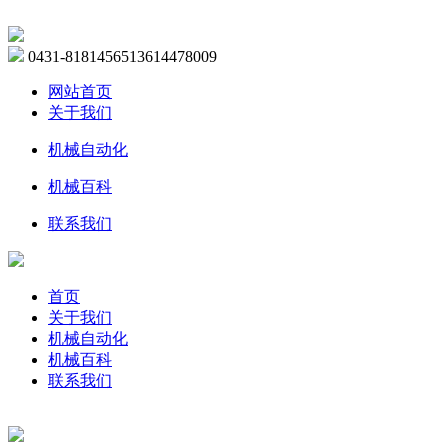
0431-81814565
13614478009
网站首页
关于我们
机械自动化
机械百科
联系我们
首页
关于我们
机械自动化
机械百科
联系我们