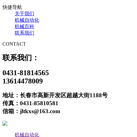
快捷导航
关于我们
机械自动化
机械百科
联系我们
CONTACT
联系我们：
0431-81814565
13614478009
地址：长春市高新开发区超越大街1188号
传真：0431-85810581
信箱：jltkxs@163.com
机械自动化