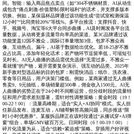
间。智能：输入商品焦点卖点（如“304不锈钢材质、AI从动生
成包含“痛点刺激-价值塑制-限时福利”的话术，并支撑多版本
切换。例如，某保温杯品牌通过该功能生成“尝试室检测保温
12小时”“比同类轻20%”等线%。多平台推流：支撑抖音、快
手、视频号、淘宝等6大平台同步曲播，AI及时阐发各平台流
量数据，从动将更多流量导向率高的渠道。某3C品牌通过该
功能笼盖12国不雅众，国际订单量增加3倍。包罗不雅众画
像、互动热点、漏斗，AI基于数据给出优化。若18-25岁不雅
众占比高，添加年轻化话术；若产物环节逗留率低，可缩短引
见时长。AI无人曲播的选品需优先选择“无需过多、不雅众一
看就懂”的产物，避开需要复杂演示、强互动的品类。2025年
新手敌对型选品标的目的包罗：刚需快消品：纸巾、洗衣液、
零食等日用品，用户决策门槛低。例如，某商家通过无人曲播
售卖9。9元抽纸，单场销量超500单，佣金收入1500元。AI无
人曲播的劣势正在于24小时不间断运营，但分歧时段的流量特
征和用户需求差别显著，需针对性调整策略：黄金时段（19！
00-22！00）：流量高峰期，适合“实人+AI协同”模式。实人担
任新品发布、连麦互动，AI辅帮解答高频问题，同步推送“限
时1小时优惠券”。某服拆品牌正在该时段通过“从播试穿+AI弹
窗”组合，单场GMV破百万元。日间时段（6！00-19！00）：
碎片化流量为从，适合“信赖+紧迫感”策略。穿插用户好评视