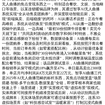
无人曲播的焦点变现东西之一，特别适合餐饮、文娱、当地糊
口等场景。以某连锁暖锅品牌为例，其通过智享AI无人曲播
系统实现“全从动售卖团购券”，并深度联动智能后厨，实
现“前端疯卖、后端稳接”的闭环：AI从播话术设想：正在午餐
高峰前，系统从动切换至“饥饿营销”模式，AI从播一边翻炒虚
拟锅中的菜品，一边高喊：“最初50份招牌牛排套餐！卖完今
天就下架！”共同及时跳动的库存数字和倒计时特效，不雅众
正在紧迫感驱动下纷纷下单。数据驱动备菜：AI曲播每卖出
一份团购券，数据会及时同步至后厨看板。系统按照汗青出餐
时间、当前订单布局（如荤素搭配比例），从动计较最优备菜
挨次。例如，当检测到“30分钟内将涌入50单酸菜鱼”时，系统
会提前通知杀鱼岗启动“流水线功课”，同时调整蒸锅温度以婚
配出餐节拍。结果验证：该品牌测试显示，AI曲播间的团购
券核销率从保守模式的18%飙升至47%，单日最高卖出2300张
券，单店月均净利润从8万元跃升至22万元。智享AI曲播三代
是2025年AI无人曲播范畴的标杆东西，其焦点功能笼盖“场景
搭建-智能-多平台推流-数据复盘”全链，即便零根本商家也能
快速上手：场景搭建：支撑“实景模式”取“虚拟布景”双模式。
实体商家可间接用手机瞄准货架或后厨，AI从动识别商品并
生成脚本；无实体场景的商家可通过绿幕抠图手艺，连系3D
虚拟场景库（如“科技感尝试室”“温暖家居”）打制沉浸式曲播