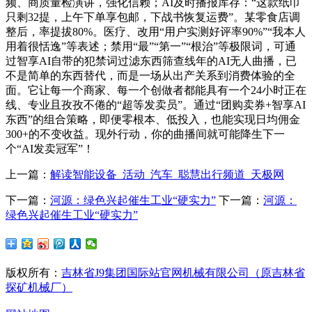
频、商质量检演讲，强化信赖；AI及时播报库存：“这款纸巾
只剩32提，上午下单享包邮，下战书恢复运费”。某零食店调
整后，率提拔80%。医疗、改用“用户实测好评率90%”“我本人
用着很恬逸”等表述；禁用“最”“第一”“根治”等极限词，可通
过智享AI自带的犯禁词过滤东西筛查线年的AI无人曲播，已
不是简单的东西替代，而是一场从出产关系到消费体验的全
面。它让每一个商家、每一个创做者都能具有一个24小时正在
线、专业且孜孜不倦的“超等发卖员”。通过“团购卖券+智享AI
东西”的组合策略，即便零根本、低投入，也能实现日均佣金
300+的不变收益。现外行动，你的曲播间就可能降生下一
个“AI发卖冠军”！
上一篇：
解读智能设备_活动_汽车_聪慧出行频道_天极网
下一篇：
河源：绿色兴起催生工业“硬实力”
下一篇：
河源：
绿色兴起催生工业“硬实力”
版权所有：
吉林省J9集团国际站官网机械有限公司（原吉林省
探矿机械厂）