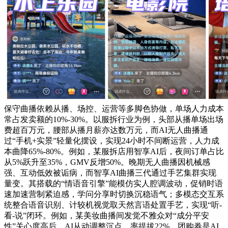
保守曲播依赖从播、场控、运营等多脚色协做，单场人力成本
常占发卖额的10%-30%。以服拆行业为例，头部从播单场出场
费超百万元，腰部从播月薪亦达数万元，而AI无人曲播通
过“手机+实景”轻量化摆设，实现24小时不间断运营，人力成
本曲降65%-80%。例如，某服拆店用智享AI后，夜间订单占比
从5%跃升至35%，GMV反增50%。晚期无人曲播因机械感
强、互动低效被诟病，而智享AI曲播三代通过手艺集群实现
量变。其搭载的“情语音引擎”能模仿实人腔调波动，促销时语
速加速营制紧迫感，学问分享时切换沉稳语气；多模态交互系
统整合语音识别、计较机视觉取天然言语处置手艺，实现“听-
看-说”闭环。例如，某美妆曲播间发觉不雅众对“成分平安
性”关心度高后，AI从动调整沉点，率提拔22%。团购券是AI