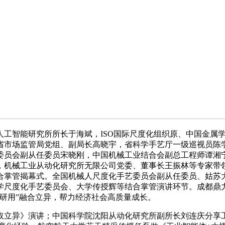
智能研究所所长于海斌，ISO国际尺度化组织原、中国金属学
省市场监管局党组、副局长高晓宇，省科学手艺厅一级巡视员陈
委员会副从任委员宋晓刚，中国机械工业结合会副总工程师谭湘
，机械工业从动化研究所无限公司党委、董事长王振林等专家带
合掌管揭幕式。全国机械人尺度化手艺委员会副从任委员、姑苏
学尺度化手艺委员会、大学传授辉等结合掌管演讲环节。成都鼎
研用”融合立异，帮力经济社会高质量成长。
演讲；中国科学院沈阳从动化研究所副所长刘连庆分享工程使用牵引