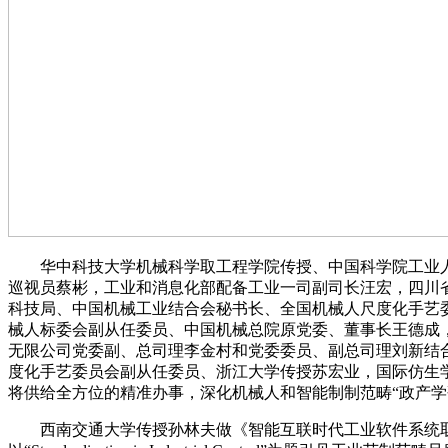
华中科技大学机械科学取工程学院传授、中国科学院工业人工
巡视员蔡彬，工业和消息化部配备工业一司副司长汪宏，四川
科技局、中国机械工业结合会秘书长、全国机械人尺度化手艺
械人标委会副从任委员、中国机械总院原党委、董事长王德成
无限公司党委副、总司理李金村和党委委员、副总司理刘新结
度化手艺委员会副从任委员、浙江大学传授苏宏业，国际仿生
将供给全方位的精准办事，深化机械人和智能制制范畴“政产学
西南交通大学传授孙林夫做《智能互联时代工业软件系统取立异》