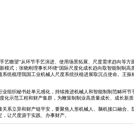
艺瞻望”从环节手艺演进、使用场景拓展、尺度需求趋向等方面
新模式；张晓刚理事长环绕“国际尺度化成长趋向取智能制制高
题系统梳理我国工业机械人尺度系统扶植进展取沉点使命。王振
组织秘书处单元感化，持续推进机械人和智能制制范畴环节手艺
的尺度化示范工程和财产集群，为鞭策制制业高质量成长、成长新
关系立异和财产链平安，要聚焦人形机械人、脑机接口融合、防
定，让尺度源于实践、办事财产。