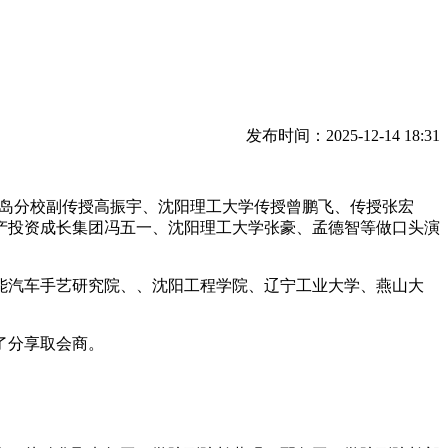
发布时间：2025-12-14 18:31
贤振，秦皇岛分校副传授高振宇、沈阳理工大学传授曾鹏飞、传授张宏
产投资成长集团冯五一、沈阳理工大学张豪、孟德智等做口头演
汽车手艺研究院、、沈阳工程学院、辽宁工业大学、燕山大
了分享取会商。