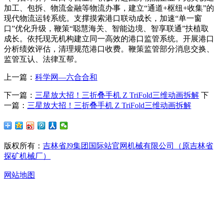
加工、包拆、物流金融等物流办事，建立“通道+枢纽+收集”的
现代物流运转系统。支撑摸索港口联动成长，加速“单一窗
口”优化升级，鞭策“聪慧海关、智能边境、智享联通”扶植取
成长。依托现无机构建立同一高效的港口监管系统。开展港口
分析绩效评估，清理规范港口收费。鞭策监管部分消息交换、
监管互认、法律互帮。
上一篇：
科学网—六合合和
下一篇：
三星放大招！三折叠手机 Z TriFold三维动画拆解
下
一篇：
三星放大招！三折叠手机 Z TriFold三维动画拆解
版权所有：
吉林省J9集团国际站官网机械有限公司（原吉林省
探矿机械厂）
网站地图