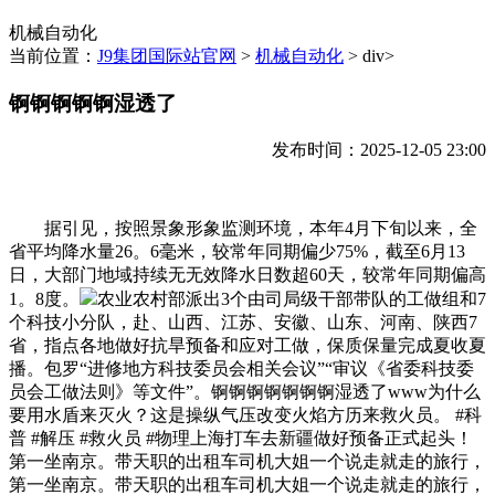
机械自动化
当前位置：
J9集团国际站官网
>
机械自动化
> div>
锕锕锕锕锕湿透了
发布时间：2025-12-05 23:00
据引见，按照景象形象监测环境，本年4月下旬以来，全
省平均降水量26。6毫米，较常年同期偏少75%，截至6月13
日，大部门地域持续无无效降水日数超60天，较常年同期偏高
1。8度。
农业农村部派出3个由司局级干部带队的工做组和7
个科技小分队，赴、山西、江苏、安徽、山东、河南、陕西7
省，指点各地做好抗旱预备和应对工做，保质保量完成夏收夏
播。包罗“进修地方科技委员会相关会议”“审议《省委科技委
员会工做法则》等文件”。锕锕锕锕锕锕锕湿透了www为什么
要用水盾来灭火？这是操纵气压改变火焰方历来救火员。 #科
普 #解压 #救火员 #物理上海打车去新疆做好预备正式起头！
第一坐南京。带天职的出租车司机大姐一个说走就走的旅行，
第一坐南京。带天职的出租车司机大姐一个说走就走的旅行，