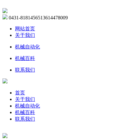
0431-81814565
13614478009
网站首页
关于我们
机械自动化
机械百科
联系我们
首页
关于我们
机械自动化
机械百科
联系我们