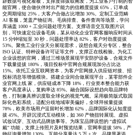
辟数据可视化看板，支撑度筛拔取阐发，为工业客户打制的智
能官网，使合做伙伴对出产能力的信赖度提拔 65%，订单成
交周期缩短 25%，大客户合做占比增加 30%。定制工业范畴
AI 客服，笼盖产物征询、毛病排查、备件查询等场景，学问
库涵盖 1000 + 工业问题处理方案。支撑语音交互取图片识
别，可快速定位设备毛病，某从动化企业官网客服响应时间从
15 分钟缩短至 30 秒，问题处理率达 82%，客户对劲度提拔
53%。聚焦工业行业天分展现需求，设想合规天分专区，整合
ISO 认证、特种设备许可证等文件，支撑正在线检验。为化工
企业设想的官网，通过三维场景展现平安防护设备，合规文件
下载量提拔 180%，项目投标中官网合规展现加分占比达
15%。依托工业互联网资本，为客户官网接入供应链对接、招
投标消息等增值模块。搭建企业间合做展现平台，某零部件企
业官网上线 家，供应链成本下降 18%，行业资本整合能力获
客户高度承认，复购率达 85%。融合国际设想趋向取品牌特
色，打制兼具辨识度取全球化的视觉气概。采用极简版式取国
际化色彩系统，适配分歧地域审美偏好，全球拜候量提拔
78%，欧美市场用户逗留时长增加 62%，品牌国际化认知度提
拔 45%。开辟沉浸式互动模块，如 360 产物扭转展现、虚拟
试妆试穿、互动式品牌故事等。为珠宝品牌设想的 “虚拟试
戴” 功能，支撑上传照片及时预览结果，官网率提拔 58%，产
物征询量增加 130%，互能分享量达 5 万 + 次，品牌显著添