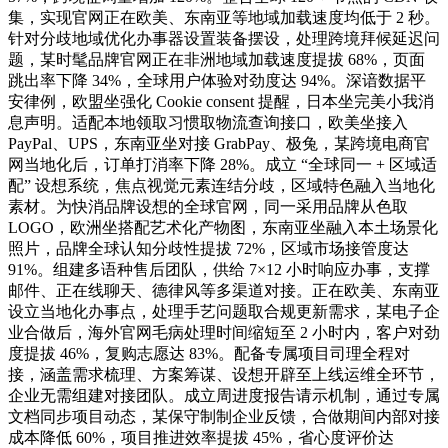
集，实现官网正在欧美、东南亚等地域加载速度均低于 2 秒。
针对分歧地域优化办事器设置装备摆设，处理跨境拜候延迟问
题，某时髦品牌官网正在非洲地域加载速度提拔 68%，页面
跳出率下降 34%，全球用户体验对劲度达 94%。深谙数据平
安律例，欧盟坐强化 Cookie consent 提醒，日本坐完美小我消
息声明。适配本地领取习惯取物流查询接口，欧美坐接入
PayPal、UPS，东南亚坐对接 GrabPay、极兔，某跨境电商官
网当地化后，订单打消率下降 28%。成立 “全球同一 + 区域适
配” 设想系统，焦点视觉元素连结分歧，区域特色融入当地化
素材。为快消品牌设想的全球官网，同一采用品牌从色取
LOGO，欧洲坐搭配艺术化产物图，东南亚坐融入本土场景化
照片，品牌全球认知分歧性提拔 72%，区域市场接管度达
91%。组建多语种售后团队，供给 7×12 小时响应办事，支撑
邮件、正在线聊天、德律风等多渠道对接。正在欧美、东南亚
设立当地化办事点，处理手艺问题取合规更新需求，某电子企
业合做后，海外官网毛病处理时间缩短至 2 小时内，客户对劲
度提拔 46%，复购志愿达 83%。配备专属项目司理全程对
接，涵盖需求梳理、方案筹谋、设想开辟至上线运维全环节，
企业无需组建对接团队。成立周进度报告请示机制，通过专属
文档同步项目动态，某保守制制企业反馈，合做期间内部对接
成本降低 60%，项目推进效率提拔 45%，省心度评价达