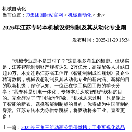
机械自动化
当前位置：
J9集团国际站官网
>
机械自动化
> div>
2026年江苏专转本机械设想制制及其从动化专业阐
发布时间：2025-11-29 15:34
“机械专业是不是过时了？”这是很多考生的疑虑。但现实
是，江苏智能制制财产规模达5。2万亿元，高端配备人才缺口
超10万。本文连系江苏省工信厅《智能制制成长规划》及企业
聘请数据，机械设想制制及其从动化专业的新内涵、新标的目
的取新机缘，保守认知。一位正在徐工集团工做的学长分
享：“我专科是机电一体化，专转本后从攻智能产线标的目
的。完全辞别了‘车间油污’印象。”机械从未过时，只是穿上
了智能的新衣。选择智能制制标的目的，你将成为中国智制的
脊梁。江苏专转本为你供给跳板，将驱动将来工业。查看更
多！
上一篇：
2025长三角三维动画公司保举榜：工业可视化选品