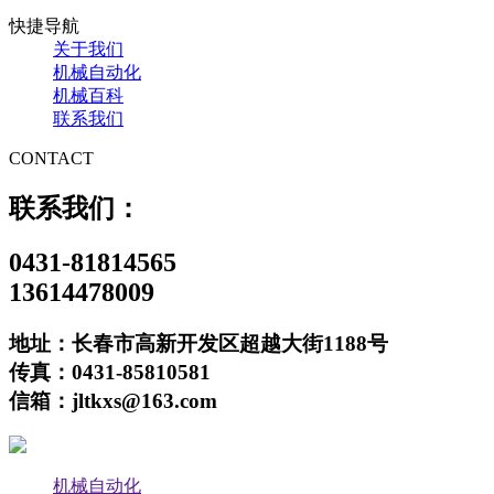
快捷导航
关于我们
机械自动化
机械百科
联系我们
CONTACT
联系我们：
0431-81814565
13614478009
地址：长春市高新开发区超越大街1188号
传真：0431-85810581
信箱：jltkxs@163.com
机械自动化