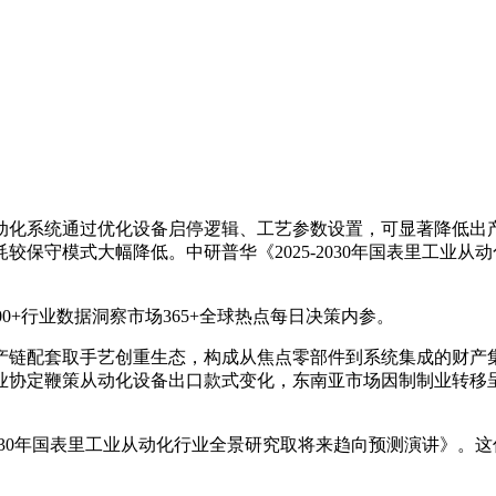
化系统通过优化设备启停逻辑、工艺参数设置，可显著降低出产
保守模式大幅降低。中研普华《2025-2030年国表里工业
00+行业数据洞察市场365+全球热点每日决策内参。
链配套取手艺创重生态，构成从焦点零部件到系统集成的财产集
业协定鞭策从动化设备出口款式变化，东南亚市场因制制业转移
030年国表里工业从动化行业全景研究取将来趋向预测演讲》。