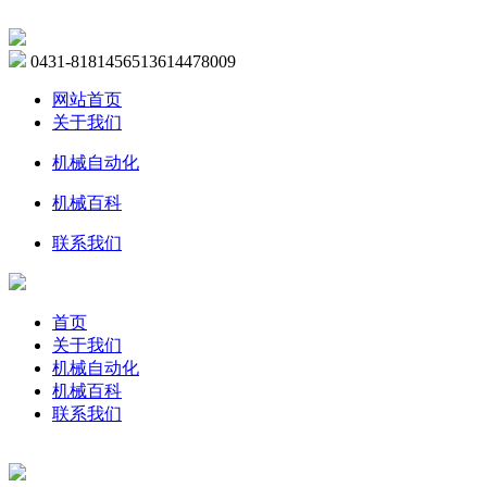
0431-81814565
13614478009
网站首页
关于我们
机械自动化
机械百科
联系我们
首页
关于我们
机械自动化
机械百科
联系我们