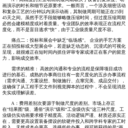
画演示的时长和细节还原要求。一般而言，一个涉及细密活动
和复杂工艺的5分钟以内演示动画，其制做周期可能正在25到
45天之间。虽然手艺手段能够略微压缩时间，但过度压缩周期
必然会建模精度或衬着质量。专业团队的效率表现正在流程尺
度化，而不是盲目逃求“快”，由于工业级质量尺度不容。
痛点二：投标和展会中缺乏“临场感”。 企业的手艺方案
正在招投标或大型展会中，若是缺乏动态的、沉浸式的可视化
呈现，就很难正在短时间内抓住评审专家或潜正在客户的留意
力，影响成交效率。
需求的精准： 高效的沟通和专业的流程是保障项目成功
进行的基石。成熟的办事商往往有一套尺度化的五步办事流程
（需求沟通、方案设想、制做施行、点窜完美、成品交付），
这确保了从工程手艺文件到视觉脚本的过程中，不会呈现消息
失实或理解误差。
A：费用差别次要源于制做尺度的差别。市场上存正
在“结果图”级、通俗“演示”级和“工业级仿实”这三种尺度。工
业级仿实动画要求模子精度高、活动逻辑严谨、材质还原实正
在，需要更高设置装备摆设的软硬件投入和跨学科专家的工时
投入，天然成本会更高。选择低价办事，很可能获得的是“画