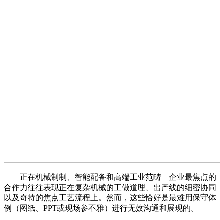
正在机械制制、智能配备和高端工业范畴，企业最焦点的
合作力往往表现正在复杂机械的工做道理、出产线的细密协同
以及奇特的焦点工艺流程上。然而，这些恰好是最难用保守体
例（图纸、PPT或现场参不雅）进行无效沟通和展现的。