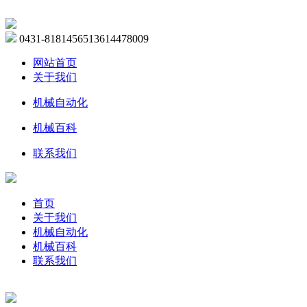
0431-81814565
13614478009
网站首页
关于我们
机械自动化
机械百科
联系我们
首页
关于我们
机械自动化
机械百科
联系我们