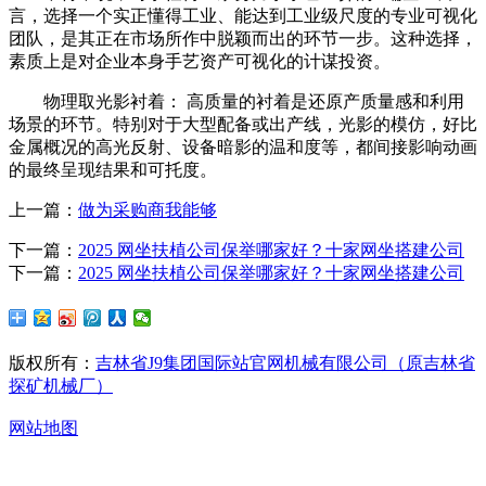
言，选择一个实正懂得工业、能达到工业级尺度的专业可视化
团队，是其正在市场所作中脱颖而出的环节一步。这种选择，
素质上是对企业本身手艺资产可视化的计谋投资。
物理取光影衬着： 高质量的衬着是还原产质量感和利用
场景的环节。特别对于大型配备或出产线，光影的模仿，好比
金属概况的高光反射、设备暗影的温和度等，都间接影响动画
的最终呈现结果和可托度。
上一篇：
做为采购商我能够
下一篇：
2025 网坐扶植公司保举哪家好？十家网坐搭建公司
下一篇：
2025 网坐扶植公司保举哪家好？十家网坐搭建公司
版权所有：
吉林省J9集团国际站官网机械有限公司（原吉林省
探矿机械厂）
网站地图