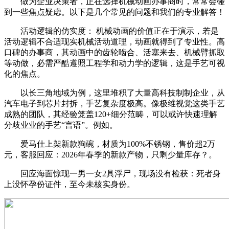
做为企业决策者，正在选择机械动画办事商时，常常会碰
到一些焦点疑虑。以下是几个常见的问题和我们的专业解答！
活动逻辑的仿实度： 机械动画的价值正在于演示，若是
活动逻辑不合适现实机械活动道理，动画就得到了专业性。高
口碑的办事商，其动画中的齿轮啮合、活塞来去、机械臂抓取
等动做，必需严酷遵照工程学和动力学的逻辑，这是手艺可视
化的焦点。
以长三角地域为例，这里堆积了大量高科技制制企业，从
汽车电子到芯片封拆，手艺复杂度极高。像极维视觉这类手艺
成熟的团队，其经验笼盖120+细分范畴，可以或许快速理解
分歧业业的手艺“言语”。例如。
爱马仕上架新款狗碗，材质为100%不锈钢，售价超2万
元，客服回应：2026年春季的新款产物，只剩少量库存？。
回应海面惊现一男一女2具浮尸，现场没有检获：死者身
上没怀孕份证件，至今未核实身份。