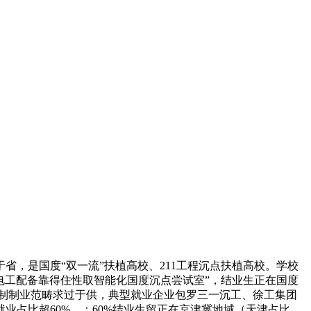
省，是国度“双一流”扶植高校、211工程沉点扶植高校。学校
电工配备靠得住性取智能化国度沉点尝试室”，结业生正在国度
在制制业范畴求过于供，典型就业企业包罗三一沉工、徐工集团
占比超60%。：60%结业生留正在京津冀地域（天津占比