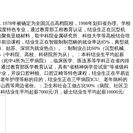
1978年被确定为全国沉点高档院校，1998年划归省办理。学校
国度特色专业，通过教育部工程教育认证，结业生正在沉型机
的聚焦亚稳材料，取中科院金属研究所、科技大学等高校结合培
前沿课程，结业生正在智能制制范畴的就业率达85%，典型就
海、姑苏、深圳为就业热点）。：制制业占比60%（沉型机械、
%（中科院、高校、科研院所为从）。：本科结业生平均起薪
属病院（此中4所为三甲病院），临床医学、医连系等学科正在省内排
，通过教育部医学教育认证，具有“省精神病学尝试室”等省级科
专业，开设口腔种植、口腔正畸等特色课程，结业生正在平易近
、老年护理等标的目的，结业生正在三甲病院ICU、老年病科的
、山西等周边省份。：卫生和社会工做占比90%（病院、社区卫
生平均起薪7000元/月，硕士结业生平均起薪10000元/