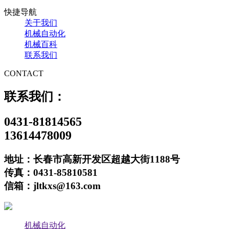
快捷导航
关于我们
机械自动化
机械百科
联系我们
CONTACT
联系我们：
0431-81814565
13614478009
地址：长春市高新开发区超越大街1188号
传真：0431-85810581
信箱：jltkxs@163.com
机械自动化