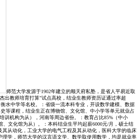
师范大学发源于1902年建立的顺天府私塾，是省人平易近取
“杰出教师培育打算”试点高校，结业生教师资历证通过率超
、衡水中学等名校。：省级一流本科专业，开设数学建模、数据
界史等课程，结业生正在博物馆、文化馆、中小学等单元就业占
、培训机构为从），河南等周边省份。：教育占比85%（中小
、文化馆为从）。：本科结业生平均起薪6000元/月，硕士结
制制及其从动化，工业大学的电气工程及其从动化，医科大学的临床
护理学，师范大学的汉言语文学、数学取使用数学，均是就业率