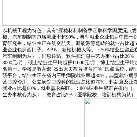
以机械工程为特色，具有“亚稳材料制备手艺取科学国度沉点
械、汽车制制等范畴就业率超90%，典型就业企业包罗中国
育研究生，结业生正在航空航天、新能源等范畴的就业占比超5
业企业包罗西门子、ABB、新松机械人等。：50%结业生留
汽车制制为从），消息传输、软件和消息手艺办事业占比20%
8000元/月，硕士结业生平均起薪11000元/月，博士结业
名第一。学校是教育部“杰出大夫教育培育打算”试点高校，结
研平台，结业生正在省内三甲病院就业率超80%，典型就业
营口腔诊所、公立病院口腔科的就业占比超70%，起薪遍及正在
就业占比超60%，就业需求兴旺。：80%结业生留正在省内
生办事核心为从），教育占比5%（医学院校、培训机构为从），