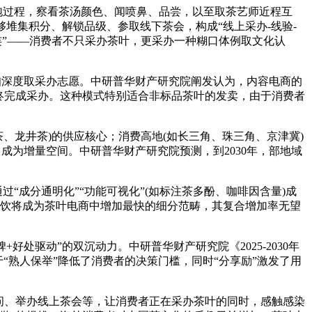
冲泡过程，察看茶汤颜色、闻喷鼻、品尝，以至取茶艺师近程互
堆集积分、解锁品级、参取线下茶会，构成“线上采办-线验-
连”——消费者不只采办茶叶，更采办一种糊口体例取文化认
知深度取采办志愿。中研普华财产研究院阐发认为，内容电商的
终完成采办。这种模式特别适合非标品茶叶的发卖，由于消费者
、龙井茶)的供应核心；消费高地(如长三角、珠三角、京津冀)
成为增量空间。中研普华财产研究院预测，到2030年，部地域
成分通明化”“功能可视化”(如标注茶多酚、咖啡因含量)成
茶饮将成为茶叶电商中增加最快的细分范畴，其复合增加率无望
处驱动”的双沉动力。中研普华财产研究院《2025-2030年
“熟人保举”降低了消费者的决策门槛，同时“分享励”激发了用
问、举办线上茶会等，让消费者正在采办茶叶的同时，感触感染