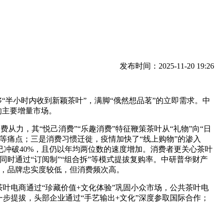
发布时间：2025-11-20 19:26
半小时内收到新颖茶叶”，满脚“俄然想品茗”的立即需求。中
的主要增量市场。
从力，其“悦己消费”“乐趣消费”特征鞭策茶叶从“礼物”向“日
等痛点；三是消费习惯迁徙，疫情加快了“线上购物”的渗入
已冲破40%，且仍以年均两位数的速度增加。消费者更关心茶叶
时通过“订阅制”“组合拆”等模式提拔复购率。中研普华财产
响，品牌忠实度较低，但消费频次高。
叶电商通过“珍藏价值+文化体验”巩固小众市场，公共茶叶电
一步提拔，头部企业通过“手艺输出+文化”深度参取国际合作；