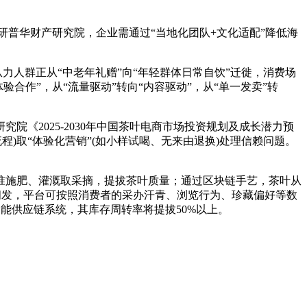
普华财产研究院，企业需通过“当地化团队+文化适配”降低海
人群正从“中老年礼赠”向“年轻群体日常自饮”迁徙，消费场
验合作”，从“流量驱动”转向“内容驱动”，从“单一发卖”转
2025-2030年中国茶叶电商市场投资规划及成长潜力预
程)取“体验化营销”(如小样试喝、无来由退换)处理信赖问题。
施肥、灌溉取采摘，提拔茶叶质量；通过区块链手艺，茶叶从
据阐发，平台可按照消费者的采办汗青、浏览行为、珍藏偏好等数
智能供应链系统，其库存周转率将提拔50%以上。