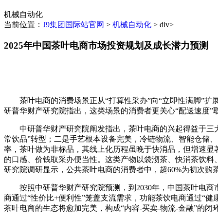
机械自动化
当前位置：
J9集团国际站官网
>
机械自动化
> div>
2025年中国茶叶电商市场投资规划及成长潜力预测
茶叶电商的消费场景正从“打算性采办”向“立即性满脚”扩展
研普华财产研究院指出，这类场景的消费者更关心“配送速度”
中研普华财产研究院阐发指出，茶叶电商的兴起得益于三大底层逻辑
常饮品”转型；二是手艺根本设备完美，冷链物流、智能仓储、
率，茶叶做为非标品，其线上化历程虽晚于快消品，但增速显著
的口感、价钱取采办便当性。这类产物以袋沏茶、快消茶饮料、
研究院调研显示，公共茶叶电商的消费者中，超60%为初次购茶
按照中研普华财产研究院预测，到2030年，中国茶叶电商市
商通过“性价比+便利性”笼盖支流需求，功能茶饮电商通过“健
茶叶电商的生态将愈加完美，构成“内容-买卖-物流-金融”的