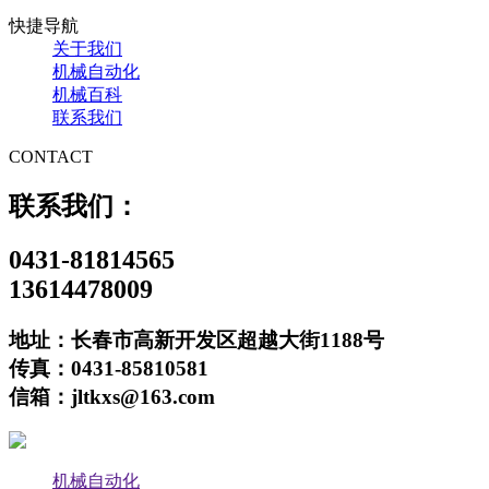
快捷导航
关于我们
机械自动化
机械百科
联系我们
CONTACT
联系我们：
0431-81814565
13614478009
地址：长春市高新开发区超越大街1188号
传真：0431-85810581
信箱：jltkxs@163.com
机械自动化