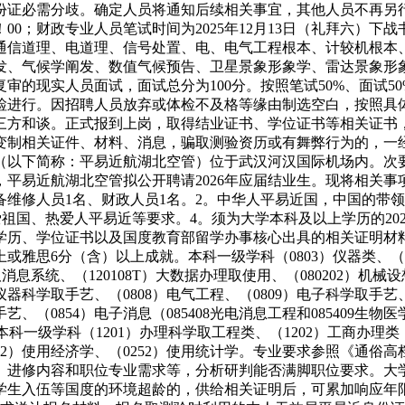
份证必需分歧。确定人员将通知后续相关事宜，其他人员不再另
！00；财政专业人员笔试时间为2025年12月13日（礼拜六）下战
通信道理、电道理、信号处置、电、电气工程根本、计较机根本
发、气候学阐发、数值气候预告、卫星景象形象学、雷达景象形象
审的现实人员面试，面试总分为100分。按照笔试50%、面试
体检进行。因招聘人员放弃或体检不及格等缘由制选空白，按照具
三方和谈。正式报到上岗，取得结业证书、学位证书等相关证书
变制相关证件、材料、消息，骗取测验资历或有舞弊行为的，一
（以下简称：平易近航湖北空管）位于武汉河汉国际机场内。次
易近航湖北空管拟公开聘请2026年应届结业生。现将相关事项
备维修人员1名、财政人员1名。2。中华人平易近国，中国的带
热爱祖国、热爱人平易近等要求。4。须为大学本科及以上学历的2
历、学位证书以及国度教育部留学办事核心出具的相关证明材料
雅思6分（含）以上成就。本科一级学科（0803）仪器类、（08
办理取消息系统、（120108T）大数据办理取使用、（080202）机
仪器科学取手艺、（0808）电气工程、（0809）电子科学取手艺、
、（0854）电子消息（085408光电消息工程和085409生物医
。本科一级学科（1201）办理科学取工程类、（1202）工商办理
、（0202）使用经济学、（0252）使用统计学。专业要求参照《
进修内容和职位专业需求等，分析研判能否满脚职位要求。大学本科
于因大学生入伍等国度的环境超龄的，供给相关证明后，可累加响应