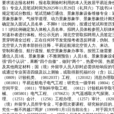
要求送达报名材料，报名取测验时利用的本人无效居平易近身
告）专业人员笔试时间为2025年11月29日（礼拜六）下战书14
规定笔试分数线）笔试范畴①通信、景象形象设备维修专业：
景象形象学、气候学道理、动力景象形象学、景象形象统计阐
确定加入面试人员名单，不脚8！1比例的，按通过笔试和资历复
1！1的比例确定加入体检人员名单。拟聘人员体检参照入职
对递补者进行体检。经公示无的，湖北空管取拟聘用人员签定
贯穿聘请全过程，正在任何环节发觉报考者违反聘请，伪制、
北空管人力资本部担任注释，平易近航湖北空管人力、来访。
管制和通信、航行谍报、航空景象形象办事等。按照工做需要，平
通信人员3名、景象形象（不雅测预告）人员1名、景象形象设
强“四个认识”，果断“四个自傲”，做到“两个”，热爱中国、
及其他商定材料；国（境）外留学人员入职时必需供给响应的学
或通过专业英语四级及以上测验，或取得新托福85分（含）以上或
（0809）计较机类、（081203T）工程、（120102）消息
（081801）平易近航电子电气工程；研究生一级学科（0804）
空间平安、（0811）节制科学取工程、（0812）计较机科学取手艺
械、（085801）电气工程、（0706Z3）大气遥感取大气探测
理、（1253）会计、（1256）工程办理、（1257）审计
（境）外留学人员所学专业，可参照次要课程、研究标的目的、
究生一般不跨越27周岁（1999年1月1日当前出生），对