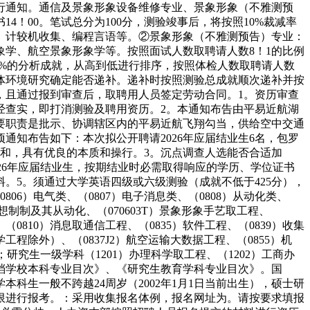
行通知。通信及景象形象设备维修专业、景象形象（不雅测预
书14！00。笔试总分为100分，测验竣事后，将按照10%裁减率
、计较机收集、编程言语等。②景象形象（不雅测预告）专业：
学、航空景象形象学等。按照面试人数取聘请人数8！1的比例
50%的分析成就，从高到低进行排序，按照体检人数取聘请人数
体环境研究确定能否递补。递补时按照测验总成就顺次递补并按
，且通过报到审查后，取聘用人员签定劳动合同。1。资历审查
经查实，即打消测验及聘用资历。2。本通知布告由平易近航湖
要职责是批示、协调辖区内的平易近航飞翔勾当，供给空中交通
通知布告如下：本次拟公开聘请2026年应届结业生6名，包罗
领和，具有优良的本质和操行。3。沉点调查人选能否合适加
026年应届结业生，按期结业时必需取得响应的学历、学位证书
。5。须通过大学英语四级或六级测验（成就不低于425分），
06）电气类、（0807）电子消息类、（0808）从动化类、
械设想制制及其从动化、（070603T）景象形象手艺取工程、
（0810）消息取通信工程、（0835）软件工程、（0839）收集
学工程除外）、（0837J2）航空运输大数据工程、（0855）机
类；研究生一级学科（1201）办理科学取工程、（1202）工商办
通俗高档学校本科专业目次》、《研究生教育学科专业目次》。国
生一般不跨越24周岁（2002年1月1日当前出生），硕士研
年限进行报考。：采用收集报名体例，报名网址为。请按要求填报