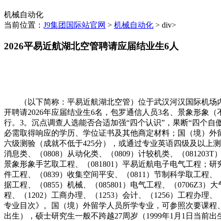
机械自动化
当前位置：
J9集团国际站官网
>
机械自动化
> div>
2026平易近航湖北空管聘请应届结业生6人
（以下简称：平易近航湖北空管）位于武汉河汉国际机场内
开聘请2026年应届结业生6名，包罗通信人员3名、景象形象
行。3。沉点调查人选能否合适加强“四个认识”，果断“四个自
必需取得响应的学历、学位证书及其他商定材料；国（境）外
六级测验（成就不低于425分），或通过专业英语四级及以上测验
消息类、（0808）从动化类、（0809）计较机类、（081203T
景象形象手艺取工程、（081801）平易近航电子电气工程；研究
件工程、（0839）收集空间平安、（0811）节制科学取工程、（0
据工程、（0855）机械、（085801）电气工程、（0706Z
程、（1202）工商办理、（1253）会计、（1256）工程办
专业目次》。国（境）外留学人员所学专业，可参照次要课程、
出生），硕士研究生一般不跨越27周岁（1999年1月1日当