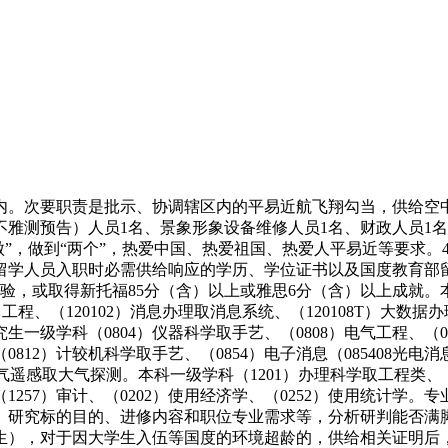
。次要职责是批示、协调辖区内的平易近航飞翔勾当，供给空中
（不雅测预告）人员1名、景象形象设备维修人员1名、财政人员
傲”，做到“两个”，热爱中国、热爱祖国、热爱人平易近等要求。
留学人员入职时必需供给响应的学历、学位证书以及国度教育部
，或取得新托福85分（含）以上或雅思6分（含）以上成就。本科一
）工程、（120102）消息办理取消息系统、（120108T）大数据
生一级学科（0804）仪器科学取手艺、（0808）电气工程、（08
812）计较机科学取手艺、（0854）电子消息（085408光电消
3）大气遥感取大气探测。本科一级学科（1201）办理科学取工程类
理、（1257）审计、（0202）使用经济学、（0252）使用统
研究标的目的、进修内容和职位专业需求等，分析研判能否满脚职位
前出生），对于因大学生入伍等国度的环境超龄的，供给相关证明