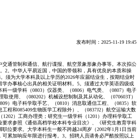
发布时间：2025-11-19 19:45
交通管制和通信、航行谍报、航空景象形象办事等。本次拟公
1名。2。中华人平易近国，中国的带领和，具有优良的本质和操
4。须为大学本科及以上学历的2026年应届结业生，按期结业时
留学办事核心出具的相关证明材料。5。须通过大学英语四级或
级学科（0803）仪器类、（0806）电气类、（0807）电子
办理取使用、（080202）机械设想制制及其从动化、（070603T）
09）电子科学取手艺、（0810）消息取通信工程、（0835）软
息工程和085409生物医学工程除外）、（0837J2）航空运输大数
、（1202）工商办理类；研究生一级学科（1201）办理科学取工
计学。专业要求参照《通俗高档学校本科专业目次》、《研究生教育学科
要求。大学本科生一般不跨越24周岁（2002年1月1日当前
后，可累加响应年限进行报考。3。招聘人员请务必严酷按照以上