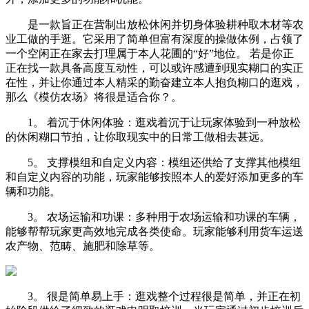
是一款旨正在营制出放松休闲并切身体验耕种取木材等农
业工做的手逛。它采用了简单但富有深度的操做体例，占领了
一个空闲正在家去打理属于本人花圃的“好”地位。 若是你正
正在找一款具备高度互动性，可以或许感遭到现实糊口的实正
在性，并让你通过本人精采的勤奋建立本人抱负糊口的逛戏，
那么《模仿农场》将很是适合你？。
1。 着沉于休闲体验：逛戏着沉于让玩家体验到一种放松
的休闲糊口节拍，让你取现实中的日常工做相去甚远。
5。 支撑模组和自定义内容：模组还供给了支撑其他模组
和自定义内容的功能，玩家能够按照本人的爱好添加更多的车
辆和功能。
3。 农场运输和功课：多种用于农场运输和功课的车辆，
能够帮帮玩家更高效地完成各类使命。玩家能够利用货车运送
农产物、范畴、施肥和除草等。
3。 很是简单易上手：逛戏整个过程很是简单，并正在初