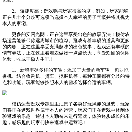
体验。
2。 矫捷度高：逛戏赐与玩家很高的度，例如，玩家能够
正在几十个分歧可选项当选择本人幸福的房子气概并将其视为
本人的家宅。
更多的安闲光阴，正在这里享受出色的故事弄法！模仿农
场运营能够带你远离城市的喧哗。逛戏有着丰硕的道具和更多
的内容，正在这里享受充满趣味的出色故事，逛戏还有丰硕的
情节弄法，正在这里看着农做物一点点长大，享受欢愉的休闲
体验，收成丰硕人生吧！
1。 新增丰硕多样的车辆：添加了大量的新车辆，包罗拖
沓机、结合收割机、货车、挖掘机等，每种车辆都有分歧的特
点和功能。玩家能够按照本人的需求选择合适的车辆。
模仿运营逛戏专题里里汇集了各类好玩风趣的逛戏，玩家
们将正在逛戏世界属于本人的运营，玩家们正在逛戏中休闲体
验逛戏的乐趣，通过本人勤奋来进行逛戏，体验逐步成长的乐
趣，感乐趣的玩家们快来逛戏中运营吧！